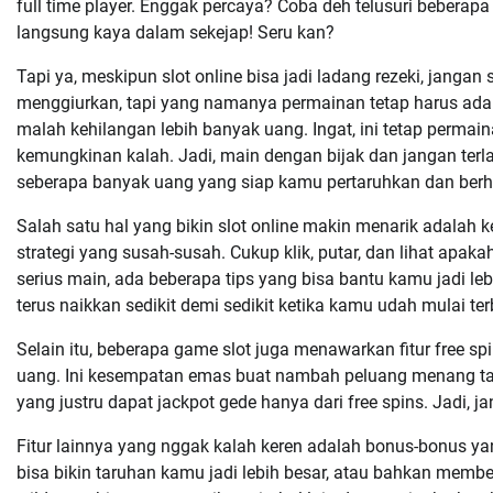
full time player. Enggak percaya? Coba deh telusuri beberap
langsung kaya dalam sekejap! Seru kan?
Tapi ya, meskipun slot online bisa jadi ladang rezeki, jang
menggiurkan, tapi yang namanya permainan tetap harus ad
malah kehilangan lebih banyak uang. Ingat, ini tetap perma
kemungkinan kalah. Jadi, main dengan bijak dan jangan terl
seberapa banyak uang yang siap kamu pertaruhkan dan berhe
Salah satu hal yang bikin slot online makin menarik adalah k
strategi yang susah-susah. Cukup klik, putar, dan lihat ap
serius main, ada beberapa tips yang bisa bantu kamu jadi leb
terus naikkan sedikit demi sedikit ketika kamu udah mulai t
Selain itu, beberapa game slot juga menawarkan fitur free spi
uang. Ini kesempatan emas buat nambah peluang menang tan
yang justru dapat jackpot gede hanya dari free spins. Jadi,
Fitur lainnya yang nggak kalah keren adalah bonus-bonus y
bisa bikin taruhan kamu jadi lebih besar, atau bahkan membe