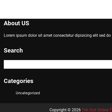
About US
Lorem ipsum dolor sit amet consectetur dipisicing elit sed d
Search
Search
for:
Categories
Uncategorized
Copyright © 2026
Trik Slot Online