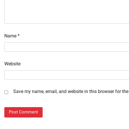
Name
*
Website
Save my name, email, and website in this browser for the