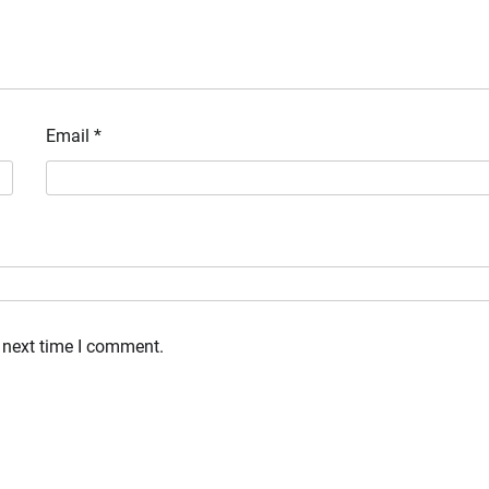
Email
*
 next time I comment.