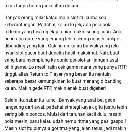
terus tanpa harus jadi sultan duluan.
Banyak orang mikir kalau main slot itu cuma soal
keberuntungan. Padahal, kalau lo jeli, ada pola-pola
tertentu yang bisa dipelajari biar makin sering cuan. Ada
beberapa game yang emang lebih sering ngasih jackpot
dibanding yang lain. Gak heran kalau banyak yang rela
nyari slot gacor buat dapetin hasil maksimal. Nah, buat
yang baru nyemplung ke dunia per-slot-an, jangan asal
pilih game. Lo mesti rajin cek game mana yang punya RTP
tinggi, alias Return to Player yang besar. Itu nentuin
seberapa besar kemungkinan lo buat menang dibanding
kalah. Makin gede RTP, makin enak buat digeber!
Selain itu, sabar itu kunci. Banyak yang asal bet gede
langsung dari awal, padahal strategi kayak gitu justru lebih
sering bikin boncos. Mulai dari taruhan kecil dulu, rasain
pola mesin, baru kalau udah nemu ritme yang pas, gaspol!
Mesin slot itu punya algoritma yang jalan terus, jadi makin