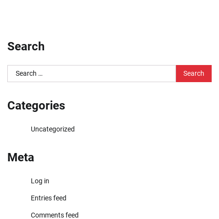
Search
Search
for:
Categories
Uncategorized
Meta
Log in
Entries feed
Comments feed