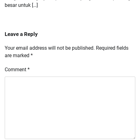
besar untuk […]
Leave a Reply
Your email address will not be published.
Required fields
are marked
*
Comment
*