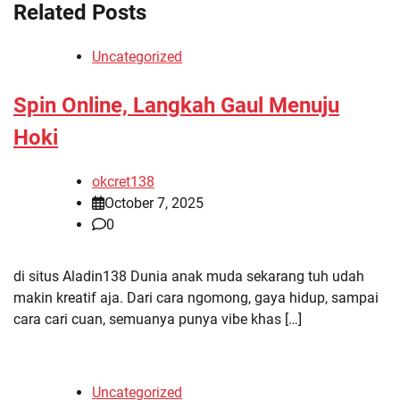
Related Posts
Uncategorized
Spin Online, Langkah Gaul Menuju
Hoki
okcret138
October 7, 2025
0
di situs Aladin138 Dunia anak muda sekarang tuh udah
makin kreatif aja. Dari cara ngomong, gaya hidup, sampai
cara cari cuan, semuanya punya vibe khas […]
Uncategorized