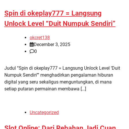
Spin di okeplay777 = Langsung
Unlock Level “Duit Numpuk Sendiri”
okcret138
December 3, 2025
0
Judul “Spin di okeplay777 = Langsung Unlock Level ‘Duit
Numpuk Sendiri’” menghadirkan pengalaman hiburan
digital yang seru sekaligus menguntungkan, di mana
setiap putaran permainan membawa […]
Uncategorized
Slot Online: Dari Rebahan Jadi Cuan