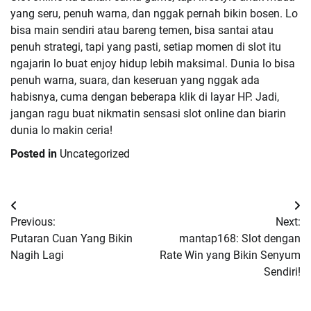
yang seru, penuh warna, dan nggak pernah bikin bosen. Lo
bisa main sendiri atau bareng temen, bisa santai atau
penuh strategi, tapi yang pasti, setiap momen di slot itu
ngajarin lo buat enjoy hidup lebih maksimal. Dunia lo bisa
penuh warna, suara, dan keseruan yang nggak ada
habisnya, cuma dengan beberapa klik di layar HP. Jadi,
jangan ragu buat nikmatin sensasi slot online dan biarin
dunia lo makin ceria!
Posted in
Uncategorized
Post
Previous:
Next:
navigation
Putaran Cuan Yang Bikin
mantap168: Slot dengan
Nagih Lagi
Rate Win yang Bikin Senyum
Sendiri!