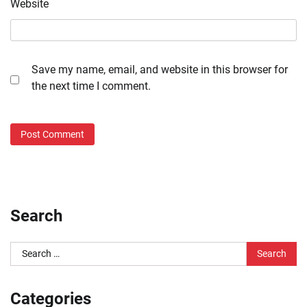
Website
Save my name, email, and website in this browser for
the next time I comment.
Search
Search
for:
Categories