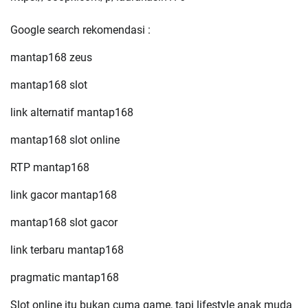
Google search rekomendasi :
mantap168 zeus
mantap168 slot
link alternatif mantap168
mantap168 slot online
RTP mantap168
link gacor mantap168
mantap168 slot gacor
link terbaru mantap168
pragmatic mantap168
Slot online itu bukan cuma game, tapi lifestyle anak muda