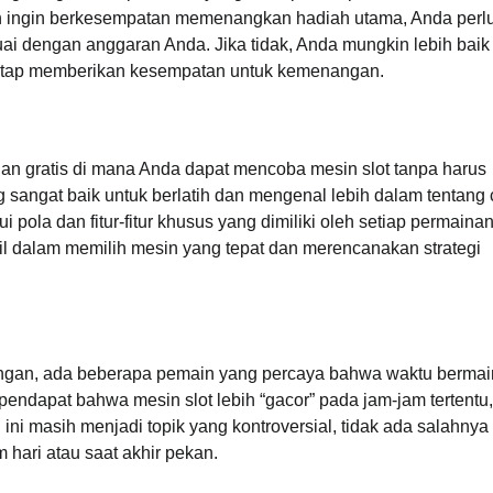
dan ingin berkesempatan memenangkan hadiah utama, Anda perl
i dengan anggaran Anda. Jika tidak, Anda mungkin lebih baik
 tetap memberikan kesempatan untuk kemenangan.
n gratis di mana Anda dapat mencoba mesin slot tanpa harus
angat baik untuk berlatih dan mengenal lebih dalam tentang 
 pola dan fitur-fitur khusus yang dimiliki oleh setiap permainan
il dalam memilih mesin yang tepat dan merencanakan strategi
ungan, ada beberapa pemain yang percaya bahwa waktu bermai
ndapat bahwa mesin slot lebih “gacor” pada jam-jam tertentu,
ini masih menjadi topik yang kontroversial, tidak ada salahnya
 hari atau saat akhir pekan.