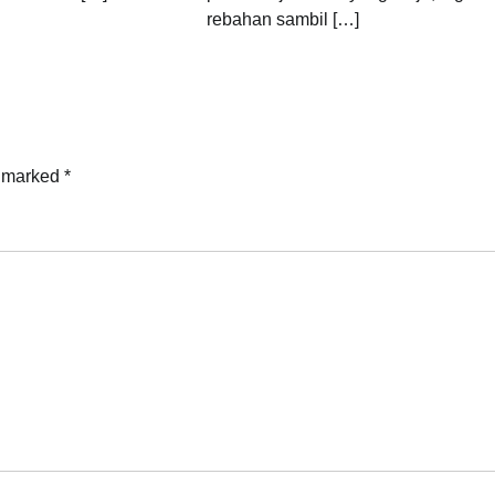
rebahan sambil […]
e marked
*