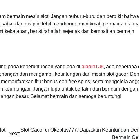
lam bermain mesin slot. Jangan terburu-buru dan berpikir bahwa
sabar dan disiplin lebih cenderung menikmati permainan tanp
 kekalahan, beristirahatlah sejenak dan kembalilah bermain
tung pada keberuntungan yang ada di
aladin138
, ada beberapa 
enangan dan mengambil keuntungan dari mesin slot gacor. De
 memanfaatkan fitur bonus dan free spins, serta mengelola ang
h keuntungan. Jangan lupa untuk berlatih dan bermain dengan
enangan besar. Selamat bermain dan semoga beruntung!
lot
Slot Gacor di Okeplay777: Dapatkan Keuntungan De
Next:
Bermain Ce