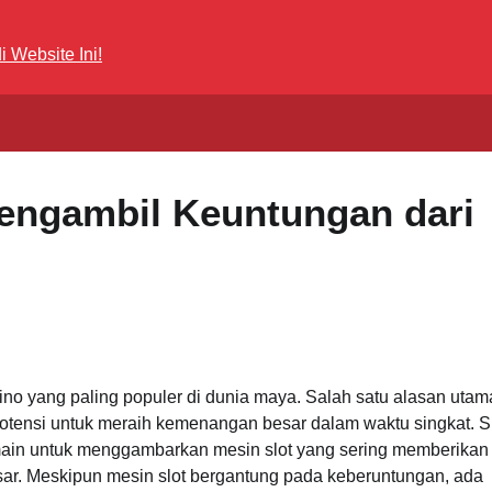
 Website Ini!
engambil Keuntungan dari
ino yang paling populer di dunia maya. Salah satu alasan utam
otensi untuk meraih kemenangan besar dalam waktu singkat. S
emain untuk menggambarkan mesin slot yang sering memberikan
ar. Meskipun mesin slot bergantung pada keberuntungan, ada