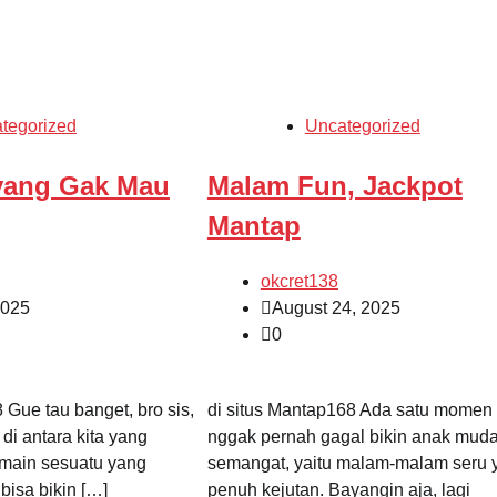
tegorized
Uncategorized
 yang Gak Mau
Malam Fun, Jackpot
Mantap
okcret138
2025
August 24, 2025
0
8 Gue tau banget, bro sis,
di situs Mantap168 Ada satu momen
di antara kita yang
nggak pernah gagal bikin anak mud
 main sesuatu yang
semangat, yaitu malam-malam seru 
 bisa bikin […]
penuh kejutan. Bayangin aja, lagi