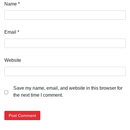
Name
*
Email
*
Website
Save my name, email, and website in this browser for
the next time I comment.