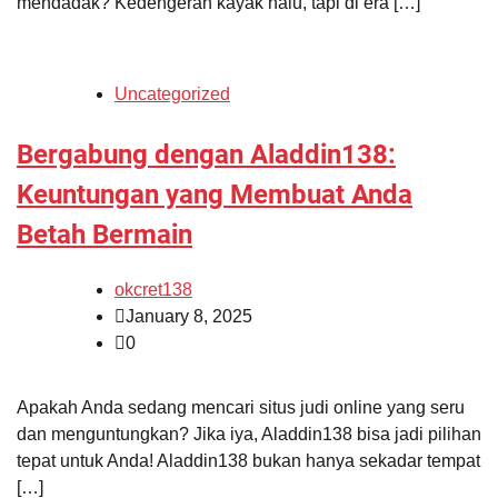
mendadak? Kedengeran kayak halu, tapi di era […]
Uncategorized
Bergabung dengan Aladdin138:
Keuntungan yang Membuat Anda
Betah Bermain
okcret138
January 8, 2025
0
Apakah Anda sedang mencari situs judi online yang seru
dan menguntungkan? Jika iya, Aladdin138 bisa jadi pilihan
tepat untuk Anda! Aladdin138 bukan hanya sekadar tempat
[…]