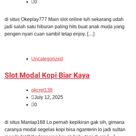
0
di situs Okeplay777 Main slot online tuh sekarang udah
jadi salah satu hiburan paling hits buat anak muda yang
pengen nyari cuan sambil tetap enjoy. […]
Uncategorized
Slot Modal Kopi Biar Kaya
okcret138
July 12, 2025
0
di situs Mantap168 Lo pernah kepikiran gak sih, gimana
caranya modal segelas kopi bisa nganterin lo jadi sultan