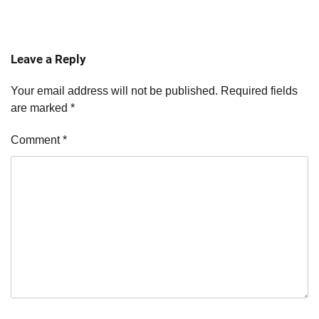
Leave a Reply
Your email address will not be published.
Required fields
are marked
*
Comment
*