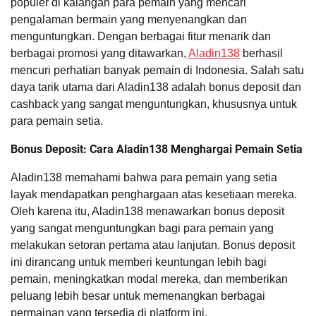
populer di kalangan para pemain yang mencari
pengalaman bermain yang menyenangkan dan
menguntungkan. Dengan berbagai fitur menarik dan
berbagai promosi yang ditawarkan,
Aladin138
berhasil
mencuri perhatian banyak pemain di Indonesia. Salah satu
daya tarik utama dari Aladin138 adalah bonus deposit dan
cashback yang sangat menguntungkan, khususnya untuk
para pemain setia.
Bonus Deposit: Cara Aladin138 Menghargai Pemain Setia
Aladin138 memahami bahwa para pemain yang setia
layak mendapatkan penghargaan atas kesetiaan mereka.
Oleh karena itu, Aladin138 menawarkan bonus deposit
yang sangat menguntungkan bagi para pemain yang
melakukan setoran pertama atau lanjutan. Bonus deposit
ini dirancang untuk memberi keuntungan lebih bagi
pemain, meningkatkan modal mereka, dan memberikan
peluang lebih besar untuk memenangkan berbagai
permainan yang tersedia di platform ini.