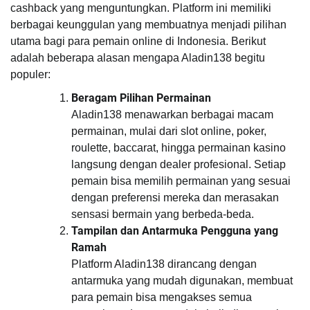
cashback yang menguntungkan. Platform ini memiliki
berbagai keunggulan yang membuatnya menjadi pilihan
utama bagi para pemain online di Indonesia. Berikut
adalah beberapa alasan mengapa Aladin138 begitu
populer:
Beragam Pilihan Permainan
Aladin138 menawarkan berbagai macam
permainan, mulai dari slot online, poker,
roulette, baccarat, hingga permainan kasino
langsung dengan dealer profesional. Setiap
pemain bisa memilih permainan yang sesuai
dengan preferensi mereka dan merasakan
sensasi bermain yang berbeda-beda.
Tampilan dan Antarmuka Pengguna yang
Ramah
Platform Aladin138 dirancang dengan
antarmuka yang mudah digunakan, membuat
para pemain bisa mengakses semua