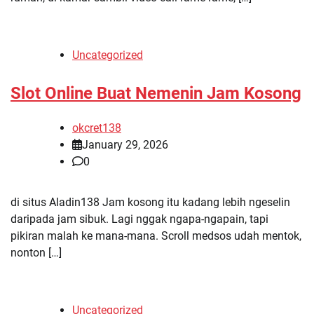
Uncategorized
Slot Online Buat Nemenin Jam Kosong
okcret138
January 29, 2026
0
di situs Aladin138 Jam kosong itu kadang lebih ngeselin
daripada jam sibuk. Lagi nggak ngapa-ngapain, tapi
pikiran malah ke mana-mana. Scroll medsos udah mentok,
nonton […]
Uncategorized