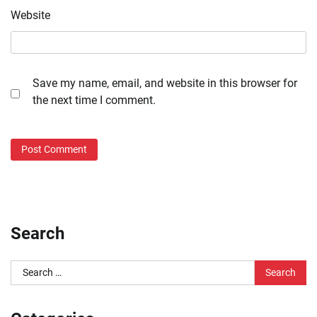
Website
Save my name, email, and website in this browser for
the next time I comment.
Search
Search
for: