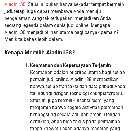
Aladin138
. Situs ini bukan hanya sekadar tempat bermain
judi, tetapi juga dapat membawa Anda menuju
pengalaman yang tak terlupakan, menjadikan Anda
seorang legenda dalam dunia judi online. Mengapa
Aladin138 menjadi pilihan utama bagi banyak pemain?
Mari kita bahas lebih dalam.
Kenapa Memilih Aladin138?
Keamanan dan Kepercayaan Terjamin
Keamanan adalah prioritas utama bagi setiap
pemain judi online. Aladin138 memastikan
bahwa setiap transaksi dan data pribadi Anda
terlindungi dengan teknologi enkripsi terbaru.
Situs ini juga memiliki lisensi resmi yang
menjamin bahwa segala aktivitas permainan
berlangsung secara adil dan aman. Dengan
demikian, Anda bisa fokus pada permainan
tanpa khawatir akan adanya masalah yang