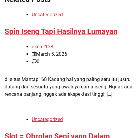
Uncategorized
Spin Iseng Tapi Hasilnya Lumayan
okcret138
March 5, 2026
0
di situs Mantap168 Kadang hal yang paling seru itu justru
datang dari sesuatu yang awalnya cuma iseng. Nggak ada
rencana panjang, nggak ada ekspektasi tinggi, […]
Uncategorized
Slot = Obrolan Sepi yang Dalam