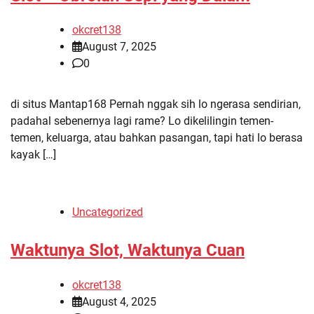
okcret138
August 7, 2025
0
di situs Mantap168 Pernah nggak sih lo ngerasa sendirian,
padahal sebenernya lagi rame? Lo dikelilingin temen-
temen, keluarga, atau bahkan pasangan, tapi hati lo berasa
kayak […]
Uncategorized
Waktunya Slot, Waktunya Cuan
okcret138
August 4, 2025