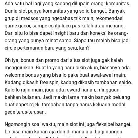
Ada satu hal lagi yang kadang dilupain orang: komunitas.
Dunia slot punya komunitas yang solid banget. Banyak
grup di medsos yang ngebahas trik main, rekomendasi
game gacor, sampe cerita lucu pas kalah atau menang.
Dari situ lo bisa dapet insight baru dan koneksi ke orang-
orang yang punya minat sama. Siapa tau malah bisa jadi
circle pertemanan baru yang seru, kan?
Oh iya, bonus dan promo dari situs slot juga gak kalah
menggiurkan. Buat lo yang baru bikin akun, biasanya ada
welcome bonus yang bisa lo pake buat awal-awal main.
Kadang dikasih free spin, kadang dikasih tambahan saldo.
Kalo lo rajin main, juga ada reward harian, mingguan,
bahkan bulanan. Jadi makin lama makin banyak peluang
buat dapet rejeki tambahan tanpa harus keluarin modal
gede terus-terusan.
Ngomongin soal waktu, main slot ini juga fleksibel banget.
Lo bisa main kapan aja dan di mana aja. Lagi nunggu