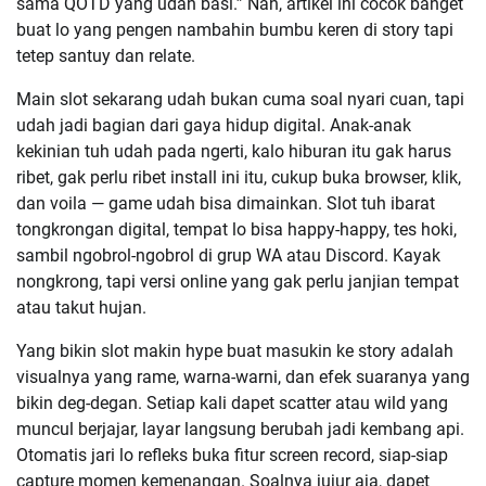
sama QOTD yang udah basi.” Nah, artikel ini cocok banget
buat lo yang pengen nambahin bumbu keren di story tapi
tetep santuy dan relate.
Main slot sekarang udah bukan cuma soal nyari cuan, tapi
udah jadi bagian dari gaya hidup digital. Anak-anak
kekinian tuh udah pada ngerti, kalo hiburan itu gak harus
ribet, gak perlu ribet install ini itu, cukup buka browser, klik,
dan voila — game udah bisa dimainkan. Slot tuh ibarat
tongkrongan digital, tempat lo bisa happy-happy, tes hoki,
sambil ngobrol-ngobrol di grup WA atau Discord. Kayak
nongkrong, tapi versi online yang gak perlu janjian tempat
atau takut hujan.
Yang bikin slot makin hype buat masukin ke story adalah
visualnya yang rame, warna-warni, dan efek suaranya yang
bikin deg-degan. Setiap kali dapet scatter atau wild yang
muncul berjajar, layar langsung berubah jadi kembang api.
Otomatis jari lo refleks buka fitur screen record, siap-siap
capture momen kemenangan. Soalnya jujur aja, dapet