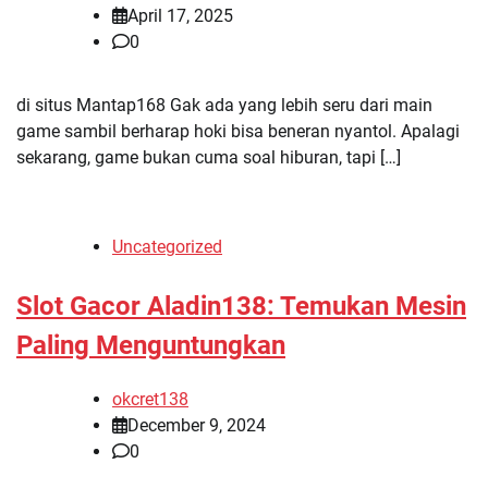
April 17, 2025
0
di situs Mantap168 Gak ada yang lebih seru dari main
game sambil berharap hoki bisa beneran nyantol. Apalagi
sekarang, game bukan cuma soal hiburan, tapi […]
Uncategorized
Slot Gacor Aladin138: Temukan Mesin
Paling Menguntungkan
okcret138
December 9, 2024
0