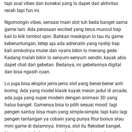
tapi soal vibes dan koneksi yang lo dapet dari aktivitas
receh tapi fun ini.
Ngomongin vibes, sensasi main slot tuh beda banget sama
game lain. Ada perasaan excited yang terus muncul tiap
kali lo klik tombol spin. Bahkan meskipun lo tau itu game
keberuntungan, tetep aja ada adrenalin yang nyelip tiap
kali simbolnya muter dan nyaris bikin lo menang gede.
Kadang malah bikin lo senyum-senyum sendiri, kayak abis
dapet chat dari gebetan. Bedanya, ini gebetannya digital
dan bisa ngasih cuan.
Lo juga bisa eksplor jenis-jenis slot yang bener-bener anti
boring. Ada yang model klasik kayak mesin jadul di arcade,
ada juga yang super modern dengan animasi 3D yang
halus banget. Gamenya bisa lo pilih sesuai mood: lagi
pengen santuy bisa main yang simple-simple, tapi kalo lagi
pengen tantangan ya cobain yang punya fitur bonus atau
mini game di dalamnya. Intinya, slot itu fleksibel banget,