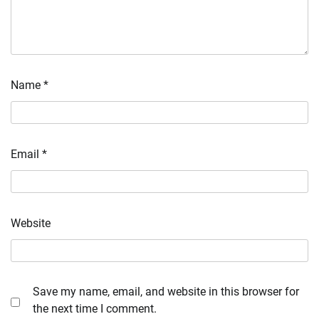
Name
*
Email
*
Website
Save my name, email, and website in this browser for
the next time I comment.