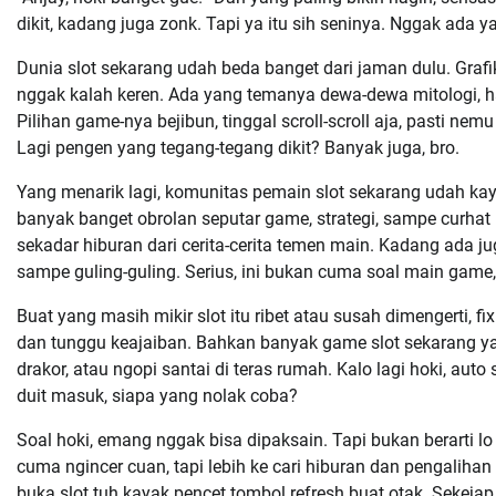
dikit, kadang juga zonk. Tapi ya itu sih seninya. Nggak ada ya
Dunia slot sekarang udah beda banget dari jaman dulu. Graf
nggak kalah keren. Ada yang temanya dewa-dewa mitologi, ha
Pilihan game-nya bejibun, tinggal scroll-scroll aja, pasti ne
Lagi pengen yang tegang-tegang dikit? Banyak juga, bro.
Yang menarik lagi, komunitas pemain slot sekarang udah kaya
banyak banget obrolan seputar game, strategi, sampe curhat 
sekadar hiburan dari cerita-cerita temen main. Kadang ada j
sampe guling-guling. Serius, ini bukan cuma soal main game,
Buat yang masih mikir slot itu ribet atau susah dimengerti, f
dan tunggu keajaiban. Bahkan banyak game slot sekarang yang
drakor, atau ngopi santai di teras rumah. Kalo lagi hoki, au
duit masuk, siapa yang nolak coba?
Soal hoki, emang nggak bisa dipaksain. Tapi bukan berarti l
cuma ngincer cuan, tapi lebih ke cari hiburan dan pengalihan 
buka slot tuh kayak pencet tombol refresh buat otak. Sekejap