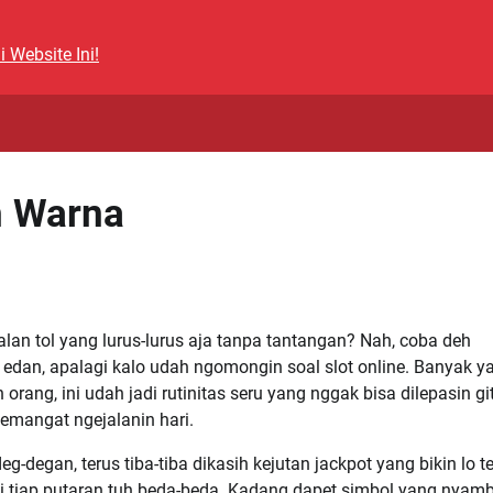
 Website Ini!
uh Warna
 jalan tol yang lurus-lurus aja tanpa tantangan? Nah, coba deh
 edan, apalagi kalo udah ngomongin soal slot online. Banyak y
orang, ini udah jadi rutinitas seru yang nggak bisa dilepasin gi
semangat ngejalanin hari.
deg-degan, terus tiba-tiba dikasih kejutan jackpot yang bikin lo te
asi tiap putaran tuh beda-beda. Kadang dapet simbol yang nyam