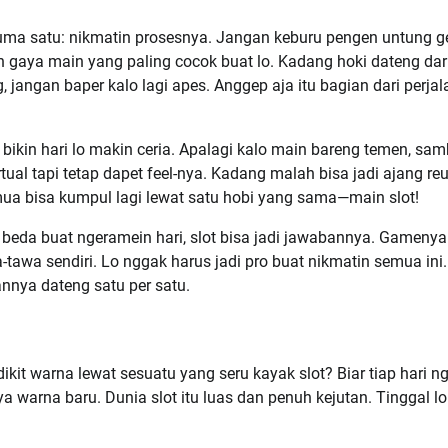
cuma satu: nikmatin prosesnya. Jangan keburu pengen untung g
gaya main yang paling cocok buat lo. Kadang hoki dateng dar
jangan baper kalo lagi apes. Anggep aja itu bagian dari perjal
 bikin hari lo makin ceria. Apalagi kalo main bareng temen, sam
ual tapi tetap dapet feel-nya. Kadang malah bisa jadi ajang re
ua bisa kumpul lagi lewat satu hobi yang sama—main slot!
g beda buat ngeramein hari, slot bisa jadi jawabannya. Gamenya
a-tawa sendiri. Lo nggak harus jadi pro buat nikmatin semua ini.
tannya dateng satu per satu.
kit warna lewat sesuatu yang seru kayak slot? Biar tiap hari n
ya warna baru. Dunia slot itu luas dan penuh kejutan. Tinggal lo