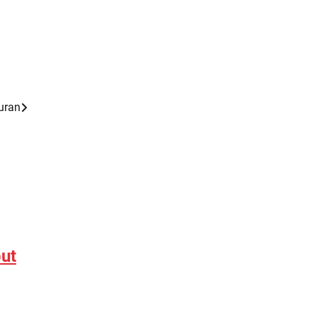
uran
but