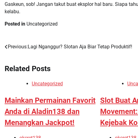
Gaskeun, sob! Jangan takut buat eksplor hal baru. Siapa tahu, 
kelabu.
Posted in
Uncategorized
Previous:
Lagi Nganggur? Slotan Aja Biar Tetap Produktif!
Post
navigation
Related Posts
Uncategorized
Unca
Mainkan Permainan Favorit
Slot Buat A
Anda di Aladin138 dan
Movement: 
Menangkan Jackpot!
Kejebak Ko
okcret138
okcret138