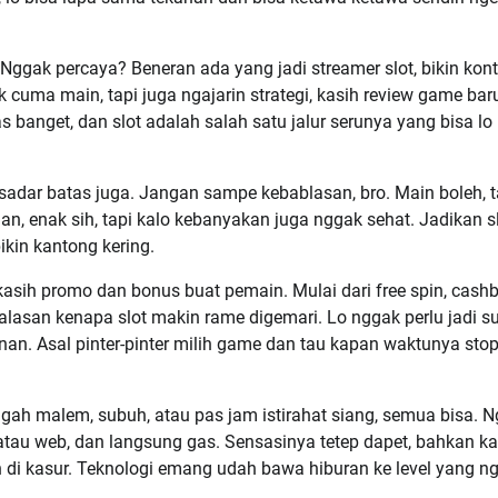
. Nggak percaya? Beneran ada yang jadi streamer slot, bikin kon
k cuma main, tapi juga ngajarin strategi, kasih review game bar
as banget, dan slot adalah salah satu jalur serunya yang bisa lo
 sadar batas juga. Jangan sampe kebablasan, bro. Main boleh, t
n, enak sih, tapi kalo kebanyakan juga nggak sehat. Jadikan s
kin kantong kering.
sih promo dan bonus buat pemain. Mulai dari free spin, cashb
lasan kenapa slot makin rame digemari. Lo nggak perlu jadi su
inan. Asal pinter-pinter milih game dan tau kapan waktunya stop,
engah malem, subuh, atau pas jam istirahat siang, semua bisa. 
i atau web, dan langsung gas. Sensasinya tetep dapet, bahkan k
an di kasur. Teknologi emang udah bawa hiburan ke level yang n