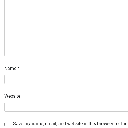
Name
*
Website
Save my name, email, and website in this browser for the