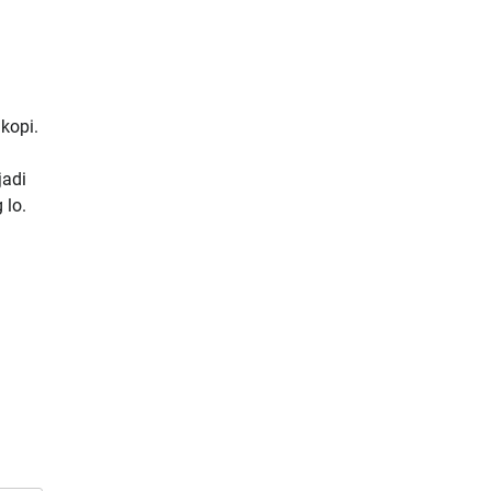
kopi.
jadi
 lo.