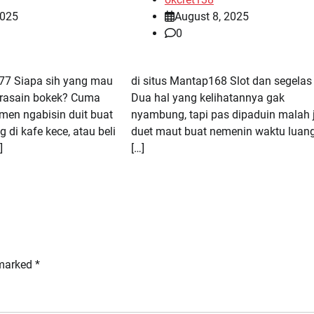
2025
August 8, 2025
0
777 Siapa sih yang mau
di situs Mantap168 Slot dan segelas 
erasain bokek? Cuma
Dua hal yang kelihatannya gak
emen ngabisin duit buat
nyambung, tapi pas dipaduin malah 
g di kafe kece, atau beli
duet maut buat nemenin waktu luang
]
[…]
 marked
*