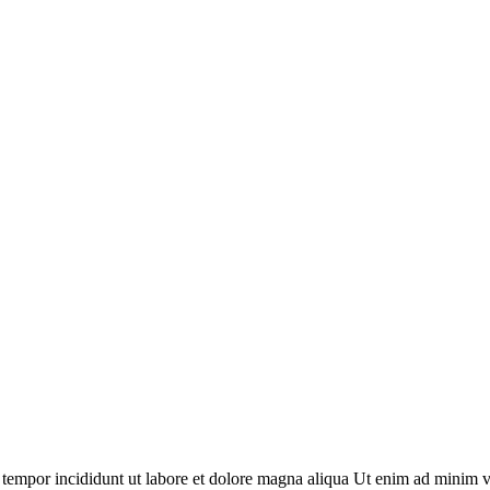
d tempor incididunt ut labore et dolore magna aliqua Ut enim ad minim 