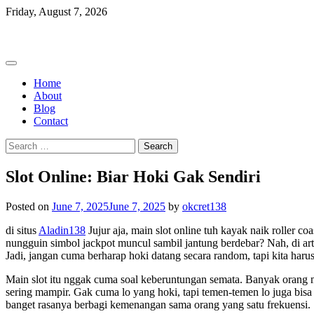
Skip
Friday, August 7, 2026
to
Trik Slot Online Terbaik untuk Maxwin, Bisa Kamu Temukan di Webs
content
Home
About
Blog
Contact
Search
for:
Slot Online: Biar Hoki Gak Sendiri
Posted on
June 7, 2025
June 7, 2025
by
okcret138
di situs
Aladin138
Jujur aja, main slot online tuh kayak naik roller c
nungguin simbol jackpot muncul sambil jantung berdebar? Nah, di arti
Jadi, jangan cuma berharap hoki datang secara random, tapi kita harus
Main slot itu nggak cuma soal keberuntungan semata. Banyak orang mik
sering mampir. Gak cuma lo yang hoki, tapi temen-temen lo juga bisa 
banget rasanya berbagi kemenangan sama orang yang satu frekuensi.