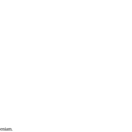
veniam.