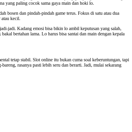
ana yang paling cocok sama gaya main dan hoki lo.
udah bosen dan pindah-pindah game terus. Fokus di satu atau dua
atau kecil.
jadi-jadi. Kadang emosi bisa bikin lo ambil keputusan yang salah,
k bakal bertahan lama. Lo harus bisa santai dan main dengan kepala
mental tetap stabil. Slot online itu bukan cuma soal keberuntungan, tapi
bareng, rasanya pasti lebih seru dan berarti. Jadi, mulai sekarang