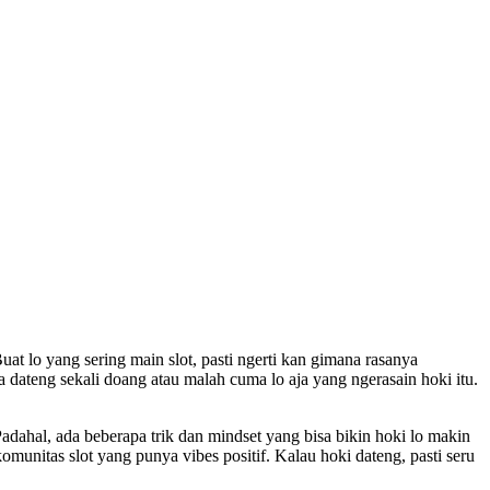
at lo yang sering main slot, pasti ngerti kan gimana rasanya
 dateng sekali doang atau malah cuma lo aja yang ngerasain hoki itu.
adahal, ada beberapa trik dan mindset yang bisa bikin hoki lo makin
munitas slot yang punya vibes positif. Kalau hoki dateng, pasti seru