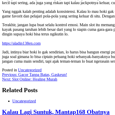
kecil tapi sering, ada juga yang riskan tapi kalau jackpotnya kelua
Yang nggak kalah penting adalah konsistensi. Kalau lo mau hoki gak 
game favorit dan pelajari pola-pola yang sering keluar di situ. Denga
Terakhir, jangan lupa buat selalu kontrol emosi. Main slot itu memang
kayak pasang taruhan lebih besar dari yang lo siapin cuma gara-gara 
dingin supaya hoki bisa terus ngikutin lo.
https://aladin138en.com
Jadi, intinya biar hoki lo gak sendirian, lo harus bisa bangun energi p
juga soal gimana lo bisa ciptain peluang hoki sebanyak-banyaknya buat 
jangan cuma main sendiri, tapi ajak teman-teman lo buat ngerasain se
Posted in
Uncategorized
Post
Previous:
Gacor Tanpa Batas, Gaskeun!
Next:
Slot Online: Healing Murah
navigation
Related Posts
Uncategorized
Kalau Lagi Suntuk, Mantap168 Obatnya