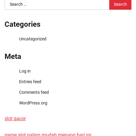
Search
for:
Categories
Uncategorized
Meta
Log in
Entries feed
Comments feed
WordPress.org
slot gacor
game slot paling mudah menang hari ini