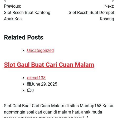
Post
Previous:
Next:
navigation
Slot Receh Buat Kantong
Slot Receh Buat Dompet
Anak Kos
Kosong
Related Posts
Uncategorized
Slot Gaul Buat Cari Cuan Malam
okcret138
June 29, 2025
0
Slot Gaul Buat Cari Cuan Malam di situs Mantap168 Kalau
ngomongin soal cari cuan di malam hari, anak muda