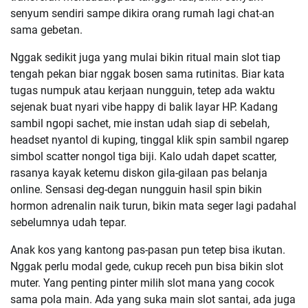
senyum sendiri sampe dikira orang rumah lagi chat-an
sama gebetan.
Nggak sedikit juga yang mulai bikin ritual main slot tiap
tengah pekan biar nggak bosen sama rutinitas. Biar kata
tugas numpuk atau kerjaan nungguin, tetep ada waktu
sejenak buat nyari vibe happy di balik layar HP. Kadang
sambil ngopi sachet, mie instan udah siap di sebelah,
headset nyantol di kuping, tinggal klik spin sambil ngarep
simbol scatter nongol tiga biji. Kalo udah dapet scatter,
rasanya kayak ketemu diskon gila-gilaan pas belanja
online. Sensasi deg-degan nungguin hasil spin bikin
hormon adrenalin naik turun, bikin mata seger lagi padahal
sebelumnya udah tepar.
Anak kos yang kantong pas-pasan pun tetep bisa ikutan.
Nggak perlu modal gede, cukup receh pun bisa bikin slot
muter. Yang penting pinter milih slot mana yang cocok
sama pola main. Ada yang suka main slot santai, ada juga