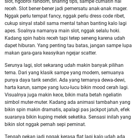
slot, ngobrol random, sharing tips, sampe curhatin hal
receh. Slot bener-bener jadi pemersatu anak-anak mager.
Nggak perlu tempat fancy, nggak perlu dress code ribet,
cukup sinyal stabil sama mental tahan banting kalo lagi
apes. Soalnya namanya main slot, nggak selalu hoki.
Kadang spin habis receh tapi tetep seneng karena udah
dapet hiburan. Yang penting tau batas, jangan sampe lupa
makan gara-gara keasyikan ngejar scatter.
Serunya lagi, slot sekarang udah makin banyak pilihan
tema. Dari yang klasik sampe yang modern, semuanya
punya daya tarik sendiri. Ada yang temanya dewa-dewi,
harta karun, sampe yang lucu-lucu bikin mood cerah lagi.
Visualnya juga makin kece, bikin mata betah ngeliatin
simbol muter-muter. Kadang ada animasi tambahan yang
bikin spin makin dramatis, apalagi pas jackpot jatuh, efek
suaranya bikin kuping melek seketika. Sensasi inilah yang
bikin slot nggak pernah sepi peminat.
Tengah pekan jadi nggak kerasa flat lagi kalo udah ada