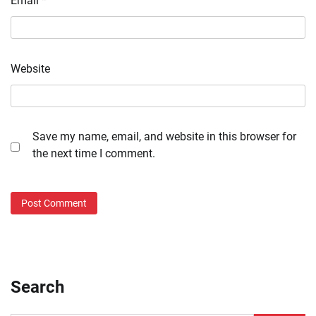
Email
*
Website
Save my name, email, and website in this browser for
the next time I comment.
Search