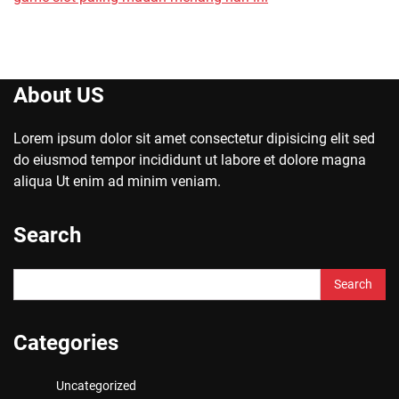
About US
Lorem ipsum dolor sit amet consectetur dipisicing elit sed
do eiusmod tempor incididunt ut labore et dolore magna
aliqua Ut enim ad minim veniam.
Search
Search
for:
Categories
Uncategorized