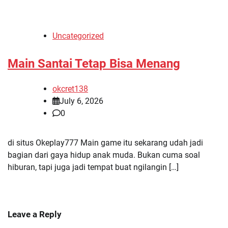
Uncategorized
Main Santai Tetap Bisa Menang
okcret138
July 6, 2026
0
di situs Okeplay777 Main game itu sekarang udah jadi
bagian dari gaya hidup anak muda. Bukan cuma soal
hiburan, tapi juga jadi tempat buat ngilangin […]
Leave a Reply