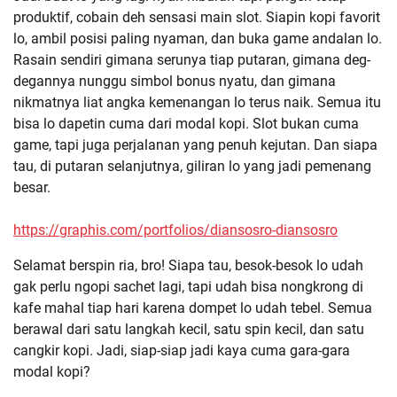
produktif, cobain deh sensasi main slot. Siapin kopi favorit
lo, ambil posisi paling nyaman, dan buka game andalan lo.
Rasain sendiri gimana serunya tiap putaran, gimana deg-
degannya nunggu simbol bonus nyatu, dan gimana
nikmatnya liat angka kemenangan lo terus naik. Semua itu
bisa lo dapetin cuma dari modal kopi. Slot bukan cuma
game, tapi juga perjalanan yang penuh kejutan. Dan siapa
tau, di putaran selanjutnya, giliran lo yang jadi pemenang
besar.
https://graphis.com/portfolios/diansosro-diansosro
Selamat berspin ria, bro! Siapa tau, besok-besok lo udah
gak perlu ngopi sachet lagi, tapi udah bisa nongkrong di
kafe mahal tiap hari karena dompet lo udah tebel. Semua
berawal dari satu langkah kecil, satu spin kecil, dan satu
cangkir kopi. Jadi, siap-siap jadi kaya cuma gara-gara
modal kopi?