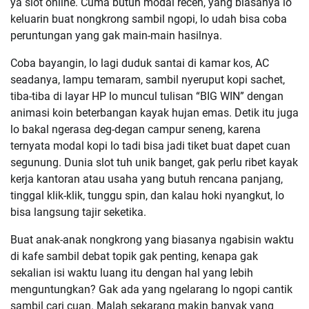
ya slot online. Cuma butuh modal receh, yang biasanya lo
keluarin buat nongkrong sambil ngopi, lo udah bisa coba
peruntungan yang gak main-main hasilnya.
Coba bayangin, lo lagi duduk santai di kamar kos, AC
seadanya, lampu temaram, sambil nyeruput kopi sachet,
tiba-tiba di layar HP lo muncul tulisan “BIG WIN” dengan
animasi koin beterbangan kayak hujan emas. Detik itu juga
lo bakal ngerasa deg-degan campur seneng, karena
ternyata modal kopi lo tadi bisa jadi tiket buat dapet cuan
segunung. Dunia slot tuh unik banget, gak perlu ribet kayak
kerja kantoran atau usaha yang butuh rencana panjang,
tinggal klik-klik, tunggu spin, dan kalau hoki nyangkut, lo
bisa langsung tajir seketika.
Buat anak-anak nongkrong yang biasanya ngabisin waktu
di kafe sambil debat topik gak penting, kenapa gak
sekalian isi waktu luang itu dengan hal yang lebih
menguntungkan? Gak ada yang ngelarang lo ngopi cantik
sambil cari cuan. Malah sekarang makin banyak yang