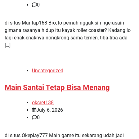
0
di situs Mantap168 Bro, lo pernah nggak sih ngerasain
gimana rasanya hidup itu kayak roller coaster? Kadang lo
lagi enak-enaknya nongkrong sama temen, tiba-tiba ada
[…]
Uncategorized
Main Santai Tetap Bisa Menang
okcret138
July 6, 2026
0
di situs Okeplay777 Main game itu sekarang udah jadi