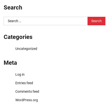
Search
Search
for:
Categories
Uncategorized
Meta
Log in
Entries feed
Comments feed
WordPress.org