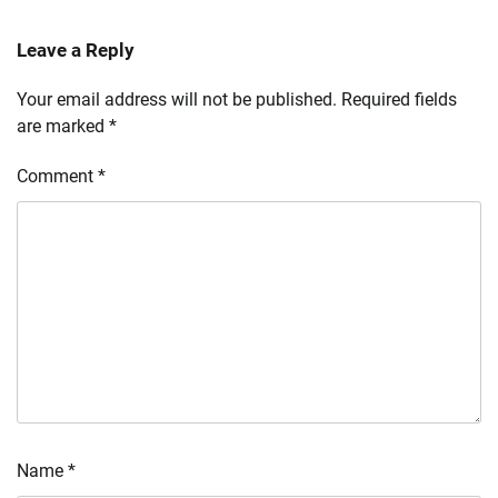
Leave a Reply
Your email address will not be published.
Required fields
are marked
*
Comment
*
Name
*