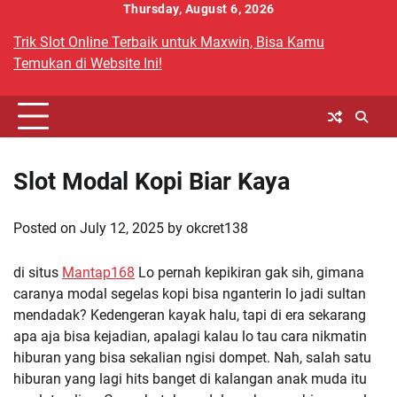
Skip
Thursday, August 6, 2026
to
Trik Slot Online Terbaik untuk Maxwin, Bisa Kamu
content
Temukan di Website Ini!
Slot Modal Kopi Biar Kaya
Posted on
July 12, 2025
by
okcret138
di situs
Mantap168
Lo pernah kepikiran gak sih, gimana
caranya modal segelas kopi bisa nganterin lo jadi sultan
mendadak? Kedengeran kayak halu, tapi di era sekarang
apa aja bisa kejadian, apalagi kalau lo tau cara nikmatin
hiburan yang bisa sekalian ngisi dompet. Nah, salah satu
hiburan yang lagi hits banget di kalangan anak muda itu