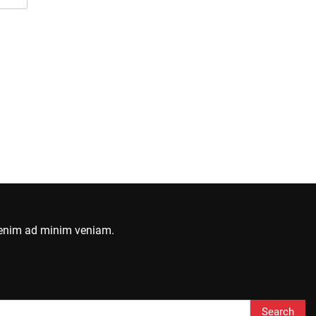
t enim ad minim veniam.