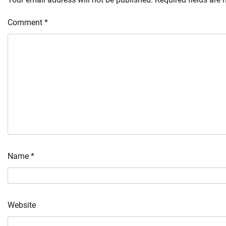
Comment
*
Name
*
Website