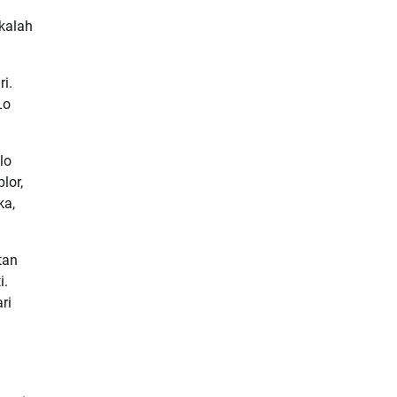
 kalah
i.
Lo
lo
lor,
ka,
tan
i.
ri