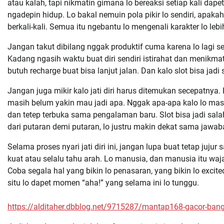
atau kalah, tapi nikmatin gimana lo bereaksi setiap kali dapet 
ngadepin hidup. Lo bakal nemuin pola pikir lo sendiri, apaka
berkali-kali. Semua itu ngebantu lo mengenali karakter lo leb
Jangan takut dibilang nggak produktif cuma karena lo lagi sen
Kadang ngasih waktu buat diri sendiri istirahat dan menikmati
butuh recharge buat bisa lanjut jalan. Dan kalo slot bisa jad
Jangan juga mikir kalo jati diri harus ditemukan secepatnya.
masih belum yakin mau jadi apa. Nggak apa-apa kalo lo masih 
dan tetep terbuka sama pengalaman baru. Slot bisa jadi salah
dari putaran demi putaran, lo justru makin dekat sama jawab
Selama proses nyari jati diri ini, jangan lupa buat tetap juju
kuat atau selalu tahu arah. Lo manusia, dan manusia itu waj
Coba segala hal yang bikin lo penasaran, yang bikin lo excite
situ lo dapet momen “aha!” yang selama ini lo tunggu.
https://alditaher.dbblog.net/9715287/mantap168-gacor-bang