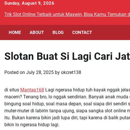
Skip
Sunday, August 9, 2026
to
Trik Slot Online Terbaik untuk Maxwin, Bisa Kamu Temukan di
content
HOME
ABOUT
BLOG
CONTACT
Slotan Buat Si Lagi Cari Jati
Posted on
July 28, 2025
by
okcret138
di situs
Mantap168
Lagi ngerasa hidup tuh kayak nggak je
macem? Tenang bro, lo nggak sendirian. Banyak anak muda 
bingung soal hidup, soal masa depan, soal siapa diri sendiri 
muter-muter di labirin tanpa ujung, siapa sangka slot online
itu. Bukan karena bikin jadi lupa diri, tapi karena di balik p
bikin lo ngerasa hidup lagi.