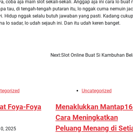
a, coba aja main slot sekali-sekali. Anggap aja ini cara lo buat 
a tau, di tengah-tengah putaran itu, lo nggak cuma nemuin jac
unyi. Hidup nggak selalu butuh jawaban yang pasti. Kadang cukup
a lo sadar, lo udah sejauh ini. Dan itu udah keren banget.
Next:
Slot Online Buat Si Kambuhan Bel
tegorized
Uncategorized
at Foya-Foya
Menaklukkan Mantap16
Cara Meningkatkan
Peluang Menang di Seti
10, 2025