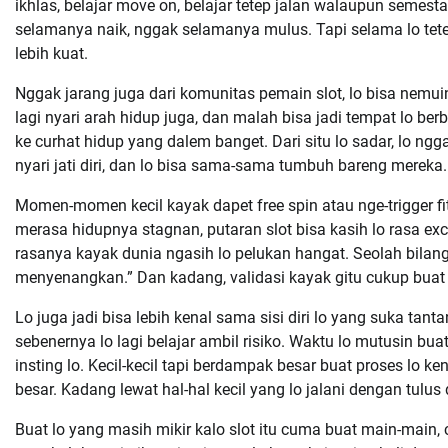
ikhlas, belajar move on, belajar tetep jalan walaupun seme
selamanya naik, nggak selamanya mulus. Tapi selama lo tetep 
lebih kuat.
Nggak jarang juga dari komunitas pemain slot, lo bisa nem
lagi nyari arah hidup juga, dan malah bisa jadi tempat lo be
ke curhat hidup yang dalem banget. Dari situ lo sadar, lo ng
nyari jati diri, dan lo bisa sama-sama tumbuh bareng mereka.
Momen-momen kecil kayak dapet free spin atau nge-trigger fit
merasa hidupnya stagnan, putaran slot bisa kasih lo rasa ex
rasanya kayak dunia ngasih lo pelukan hangat. Seolah bilang,
menyenangkan.” Dan kadang, validasi kayak gitu cukup buat bi
Lo juga jadi bisa lebih kenal sama sisi diri lo yang suka tan
sebenernya lo lagi belajar ambil risiko. Waktu lo mutusin bua
insting lo. Kecil-kecil tapi berdampak besar buat proses lo ke
besar. Kadang lewat hal-hal kecil yang lo jalani dengan tulus
Buat lo yang masih mikir kalo slot itu cuma buat main-mai