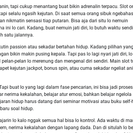
anin, tapi cukup menantang buat bikin adrenalin terpacu. Slot o
api selalu ngasih kejutan. Di saat semua orang sibuk ngebaha
an nikmatin sensasi tiap putaran. Bisa aja dari situ lo nemuin
 ini lo cari. Kadang, buat nemuin jati diri, lo butuh waktu sendi
ah satu jalannya.
gikutin passion atau sekadar bertahan hidup. Kadang pilihan yan
n bikin makin pusing kepala. Tapi pas lo lagi nyari jati diri, lo
 pelan-pelan lo merenung dan mengenal diri sendiri. Main slot 
 dapet kejutan jackpot, bonus spin, atau cuma sekadar ngeliat an
 buat lo yang lagi dalam fase pencarian, ini bisa jadi proses
ajar nerima kekalahan, belajar atur emosi, bahkan belajar ngelola
jaran hidup harus datang dari seminar motivasi atau buku self-
 baru soal hidup.
gajarin lo kalo nggak semua hal bisa lo kontrol. Ada waktu di ma
iem, nerima kekalahan dengan lapang dada. Dan di situlah lo be