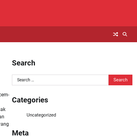
Search
Search
for:
cem-
Categories
yak
Uncategorized
an
 yang
Meta