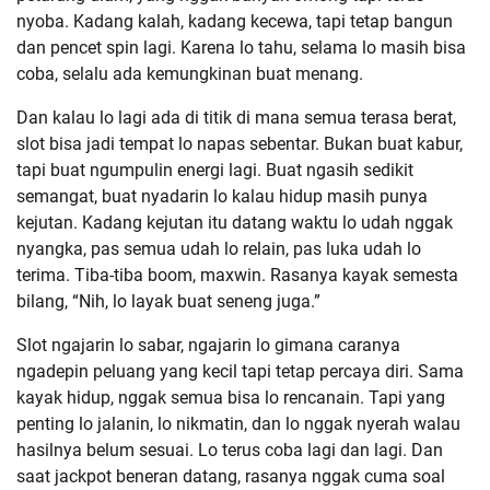
nyoba. Kadang kalah, kadang kecewa, tapi tetap bangun
dan pencet spin lagi. Karena lo tahu, selama lo masih bisa
coba, selalu ada kemungkinan buat menang.
Dan kalau lo lagi ada di titik di mana semua terasa berat,
slot bisa jadi tempat lo napas sebentar. Bukan buat kabur,
tapi buat ngumpulin energi lagi. Buat ngasih sedikit
semangat, buat nyadarin lo kalau hidup masih punya
kejutan. Kadang kejutan itu datang waktu lo udah nggak
nyangka, pas semua udah lo relain, pas luka udah lo
terima. Tiba-tiba boom, maxwin. Rasanya kayak semesta
bilang, “Nih, lo layak buat seneng juga.”
Slot ngajarin lo sabar, ngajarin lo gimana caranya
ngadepin peluang yang kecil tapi tetap percaya diri. Sama
kayak hidup, nggak semua bisa lo rencanain. Tapi yang
penting lo jalanin, lo nikmatin, dan lo nggak nyerah walau
hasilnya belum sesuai. Lo terus coba lagi dan lagi. Dan
saat jackpot beneran datang, rasanya nggak cuma soal