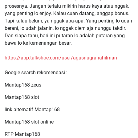
prosesnya. Jangan terlalu mikirin harus kaya atau nggak,
yang penting lo enjoy. Kalau cuan datang, anggap bonus.
Tapi kalau belum, ya nggak apa-apa. Yang penting lo udah
berani, lo udah jalanin, lo nggak diem aja nunggu takdir.
Dan siapa tahu, hari ini putaran lo adalah putaran yang
bawa lo ke kemenangan besar.
https://app.talkshoe.com/user/agusnugrahahilman
Google search rekomendasi :
Mantap168 zeus
Mantap168 slot
link alternatif Mantap168
Mantap168 slot online
RTP Mantap168