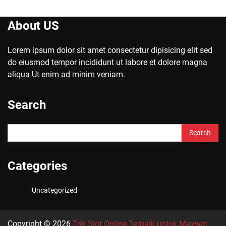
About US
Lorem ipsum dolor sit amet consectetur dipisicing elit sed
do eiusmod tempor incididunt ut labore et dolore magna
aliqua Ut enim ad minim veniam.
Search
Search
for:
Categories
Uncategorized
Copyright © 2026
Trik Slot Online Terbaik untuk Maxwin,