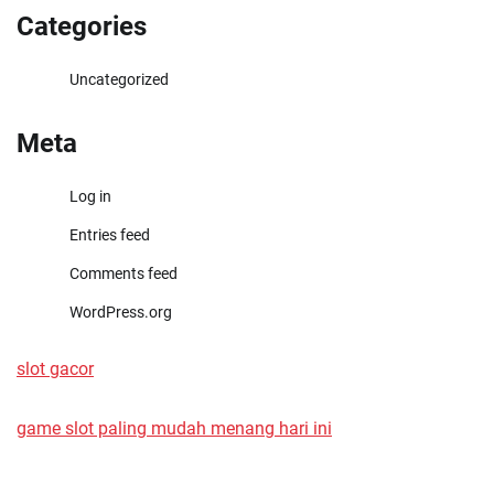
Categories
Uncategorized
Meta
Log in
Entries feed
Comments feed
WordPress.org
slot gacor
game slot paling mudah menang hari ini