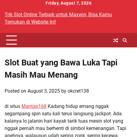
Skip
Friday, August 7, 2026
to
Trik Slot Online Terbaik untuk Maxwin, Bisa Kamu
content
Temukan di Website Ini!
Slot Buat yang Bawa Luka Tapi
Masih Mau Menang
Posted on
August 3, 2025
by
okcret138
di situs
Mantap168
Kadang hidup emang nggak
segampang spin satu kali terus langsung jackpot. Ada
kalanya lo jalanin hari kayak tarik tuas mesin slot yang
nggak pernah mau berhenti di simbol kemenangan. Tapi
anehnya, walaupun udah sering zonk, sering kecewa,