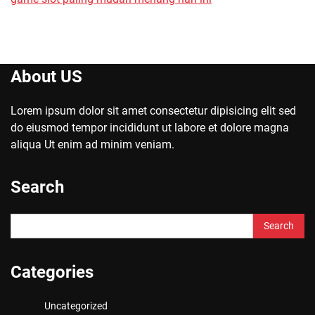
About US
Lorem ipsum dolor sit amet consectetur dipisicing elit sed
do eiusmod tempor incididunt ut labore et dolore magna
aliqua Ut enim ad minim veniam.
Search
Search
for:
Categories
Uncategorized