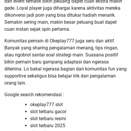
dan event tematik bikin peluang dapet cuan ekstra makin
gede. Loyal player juga dihargai karena aktivitas mereka
dikonversi jadi poin yang bisa ditukar hadiah menarik.
Semakin sering main, makin besar peluang buat dapet
cuan instan sejak spin pertama.
Komunitas pemain di Okeplay777 juga seru dan aktif.
Banyak yang sharing pengalaman menang, tips ringan,
atau ngobrol santai soal strategi main. Suasana positif
bikin pemain baru gampang adaptasi dan ngerasa
diterima. Lo bakal ngerasa bagian dari komunitas fun yang
supportive sekaligus bisa belajar trik dari pengalaman
orang lain.
Google search rekomendasi :
okeplay777 slot
slot terbaru gacor
slot terbaru resmi
slot terbaru 2025