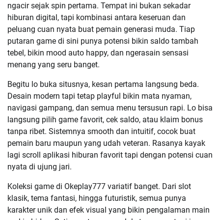
ngacir sejak spin pertama. Tempat ini bukan sekadar
hiburan digital, tapi kombinasi antara keseruan dan
peluang cuan nyata buat pemain generasi muda. Tiap
putaran game di sini punya potensi bikin saldo tambah
tebel, bikin mood auto happy, dan ngerasain sensasi
menang yang seru banget.
Begitu lo buka situsnya, kesan pertama langsung beda.
Desain modern tapi tetap playful bikin mata nyaman,
navigasi gampang, dan semua menu tersusun rapi. Lo bisa
langsung pilih game favorit, cek saldo, atau klaim bonus
tanpa ribet. Sistemnya smooth dan intuitif, cocok buat
pemain baru maupun yang udah veteran. Rasanya kayak
lagi scroll aplikasi hiburan favorit tapi dengan potensi cuan
nyata di ujung jari.
Koleksi game di Okeplay777 variatif banget. Dari slot
klasik, tema fantasi, hingga futuristik, semua punya
karakter unik dan efek visual yang bikin pengalaman main