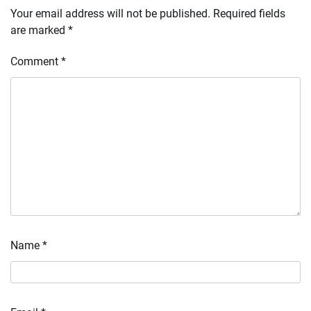
Your email address will not be published.
Required fields
are marked
*
Comment
*
Name
*