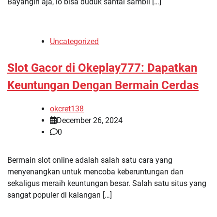
Bayangin aja, lo bisa duduk santai sambil […]
Uncategorized
Slot Gacor di Okeplay777: Dapatkan
Keuntungan Dengan Bermain Cerdas
okcret138
December 26, 2024
0
Bermain slot online adalah salah satu cara yang
menyenangkan untuk mencoba keberuntungan dan
sekaligus meraih keuntungan besar. Salah satu situs yang
sangat populer di kalangan […]