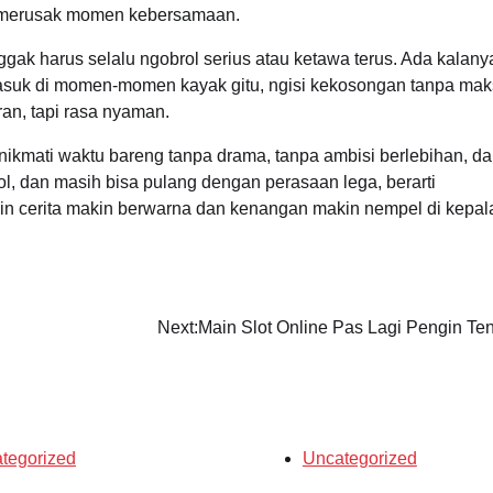
gak merusak momen kebersamaan.
gak harus selalu ngobrol serius atau ketawa terus. Ada kalany
masuk di momen-momen kayak gitu, ngisi kekosongan tanpa mak
n, tapi rasa nyaman.
menikmati waktu bareng tanpa drama, tanpa ambisi berlebihan, d
l, dan masih bisa pulang dengan perasaan lega, berarti
in cerita makin berwarna dan kenangan makin nempel di kepal
Next:
Main Slot Online Pas Lagi Pengin Te
tegorized
Uncategorized