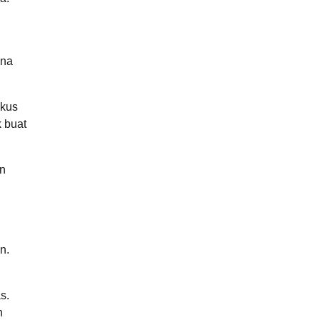
.
ena
okus
k buat
an
n.
s.
n