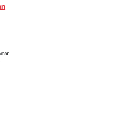
an
zaman
,