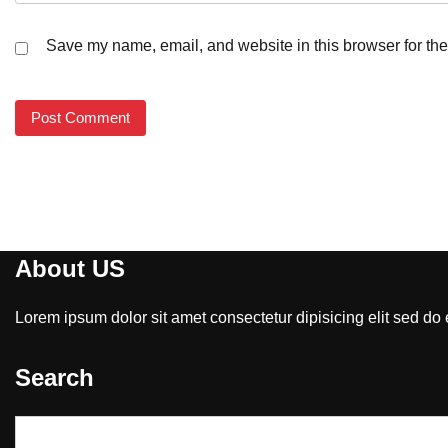
Save my name, email, and website in this browser for the
About US
Lorem ipsum dolor sit amet consectetur dipisicing elit sed d
Search
Search