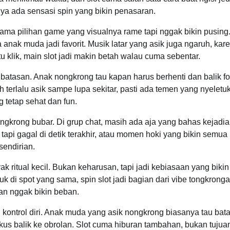
a ada sensasi spin yang bikin penasaran.
sama pilihan game yang visualnya rame tapi nggak bikin pusing
anak muda jadi favorit. Musik latar yang asik juga ngaruh, kar
u klik, main slot jadi makin betah walau cuma sebentar.
l batasan. Anak nongkrong tau kapan harus berhenti dan balik f
 terlalu asik sampe lupa sekitar, pasti ada temen yang nyeletu
g tetap sehat dan fun.
nongkrong bubar. Di grup chat, masih ada aja yang bahas kejadi
tapi gagal di detik terakhir, atau momen hoki yang bikin semua
sendirian.
k ritual kecil. Bukan keharusan, tapi jadi kebiasaan yang bikin
di spot yang sama, spin slot jadi bagian dari vibe tongkronga
an nggak bikin beban.
 kontrol diri. Anak muda yang asik nongkrong biasanya tau bata
us balik ke obrolan. Slot cuma hiburan tambahan, bukan tujua