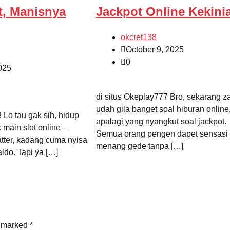
t, Manisnya
Jackpot Online Kekini
okcret138
October 9, 2025
0
025
di situs Okeplay777 Bro, sekarang 
udah gila banget soal hiburan online
8 Lo tau gak sih, hidup
apalagi yang nyangkut soal jackpot.
 main slot online—
Semua orang pengen dapet sensasi
tter, kadang cuma nyisa
menang gede tanpa […]
ldo. Tapi ya […]
e marked
*