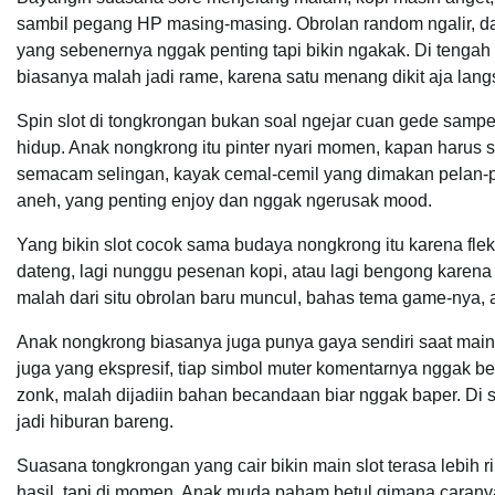
sambil pegang HP masing-masing. Obrolan random ngalir, dar
yang sebenernya nggak penting tapi bikin ngakak. Di tengah s
biasanya malah jadi rame, karena satu menang dikit aja lan
Spin slot di tongkrongan bukan soal ngejar cuan gede sampe
hidup. Anak nongkrong itu pinter nyari momen, kapan harus s
semacam selingan, kayak cemal-cemil yang dimakan pelan-pe
aneh, yang penting enjoy dan nggak ngerusak mood.
Yang bikin slot cocok sama budaya nongkrong itu karena flek
dateng, lagi nunggu pesenan kopi, atau lagi bengong karena 
malah dari situ obrolan baru muncul, bahas tema game-nya, a
Anak nongkrong biasanya juga punya gaya sendiri saat main
juga yang ekspresif, tiap simbol muter komentarnya nggak berh
zonk, malah dijadiin bahan becandaan biar nggak baper. Di s
jadi hiburan bareng.
Suasana tongkrongan yang cair bikin main slot terasa lebih 
hasil, tapi di momen. Anak muda paham betul gimana caranya 