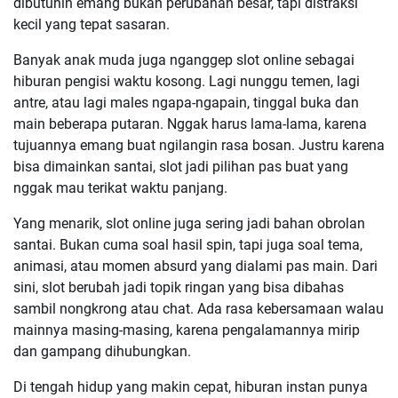
dibutuhin emang bukan perubahan besar, tapi distraksi
kecil yang tepat sasaran.
Banyak anak muda juga nganggep slot online sebagai
hiburan pengisi waktu kosong. Lagi nunggu temen, lagi
antre, atau lagi males ngapa-ngapain, tinggal buka dan
main beberapa putaran. Nggak harus lama-lama, karena
tujuannya emang buat ngilangin rasa bosan. Justru karena
bisa dimainkan santai, slot jadi pilihan pas buat yang
nggak mau terikat waktu panjang.
Yang menarik, slot online juga sering jadi bahan obrolan
santai. Bukan cuma soal hasil spin, tapi juga soal tema,
animasi, atau momen absurd yang dialami pas main. Dari
sini, slot berubah jadi topik ringan yang bisa dibahas
sambil nongkrong atau chat. Ada rasa kebersamaan walau
mainnya masing-masing, karena pengalamannya mirip
dan gampang dihubungkan.
Di tengah hidup yang makin cepat, hiburan instan punya