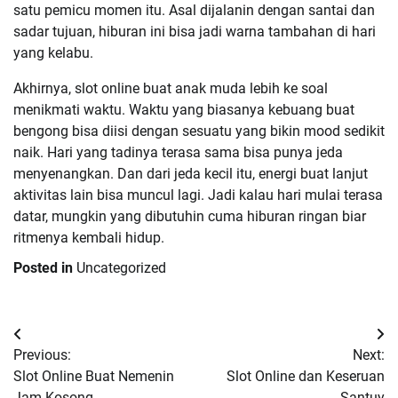
satu pemicu momen itu. Asal dijalanin dengan santai dan
sadar tujuan, hiburan ini bisa jadi warna tambahan di hari
yang kelabu.
Akhirnya, slot online buat anak muda lebih ke soal
menikmati waktu. Waktu yang biasanya kebuang buat
bengong bisa diisi dengan sesuatu yang bikin mood sedikit
naik. Hari yang tadinya terasa sama bisa punya jeda
menyenangkan. Dan dari jeda kecil itu, energi buat lanjut
aktivitas lain bisa muncul lagi. Jadi kalau hari mulai terasa
datar, mungkin yang dibutuhin cuma hiburan ringan biar
ritmenya kembali hidup.
Posted in
Uncategorized
Post
Previous:
Next:
navigation
Slot Online Buat Nemenin
Slot Online dan Keseruan
Jam Kosong
Santuy