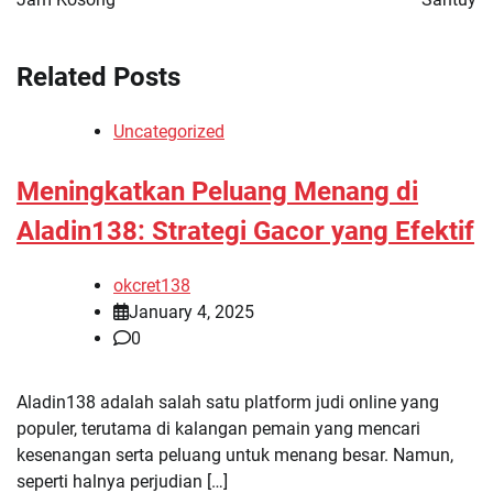
Related Posts
Uncategorized
Meningkatkan Peluang Menang di
Aladin138: Strategi Gacor yang Efektif
okcret138
January 4, 2025
0
Aladin138 adalah salah satu platform judi online yang
populer, terutama di kalangan pemain yang mencari
kesenangan serta peluang untuk menang besar. Namun,
seperti halnya perjudian […]