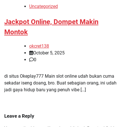
Uncategorized
Jackpot Online, Dompet Makin
Montok
okcret138
October 5, 2025
0
di situs Okeplay777 Main slot online udah bukan cuma
sekadar iseng doang, bro. Buat sebagian orang, ini udah
jadi gaya hidup baru yang penuh vibe […]
Leave a Reply