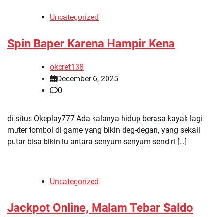
Uncategorized
Spin Baper Karena Hampir Kena
okcret138
December 6, 2025
0
di situs Okeplay777 Ada kalanya hidup berasa kayak lagi
muter tombol di game yang bikin deg-degan, yang sekali
putar bisa bikin lu antara senyum-senyum sendiri […]
Uncategorized
Jackpot Online, Malam Tebar Saldo