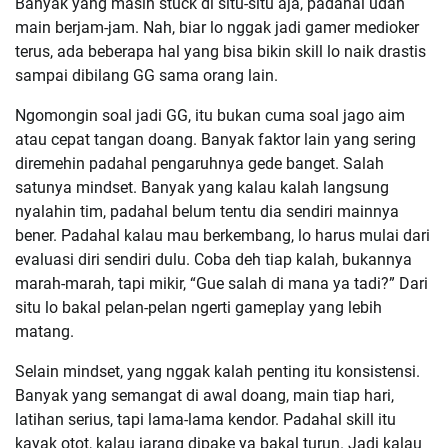
Banyak yang masih stuck di situ-situ aja, padahal udah
main berjam-jam. Nah, biar lo nggak jadi gamer medioker
terus, ada beberapa hal yang bisa bikin skill lo naik drastis
sampai dibilang GG sama orang lain.
Ngomongin soal jadi GG, itu bukan cuma soal jago aim
atau cepat tangan doang. Banyak faktor lain yang sering
diremehin padahal pengaruhnya gede banget. Salah
satunya mindset. Banyak yang kalau kalah langsung
nyalahin tim, padahal belum tentu dia sendiri mainnya
bener. Padahal kalau mau berkembang, lo harus mulai dari
evaluasi diri sendiri dulu. Coba deh tiap kalah, bukannya
marah-marah, tapi mikir, “Gue salah di mana ya tadi?” Dari
situ lo bakal pelan-pelan ngerti gameplay yang lebih
matang.
Selain mindset, yang nggak kalah penting itu konsistensi.
Banyak yang semangat di awal doang, main tiap hari,
latihan serius, tapi lama-lama kendor. Padahal skill itu
kayak otot, kalau jarang dipake ya bakal turun. Jadi kalau