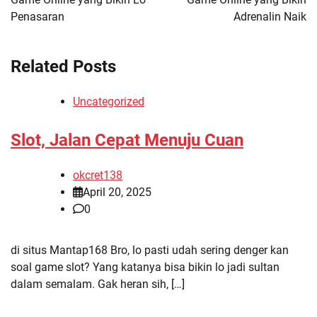
Penasaran
Adrenalin Naik
Related Posts
Uncategorized
Slot, Jalan Cepat Menuju Cuan
okcret138
April 20, 2025
0
di situs Mantap168 Bro, lo pasti udah sering denger kan
soal game slot? Yang katanya bisa bikin lo jadi sultan
dalam semalam. Gak heran sih, […]