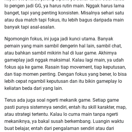
lo pengen jadi GG, ya harus rutin main. Nggak harus lama
banget, tapi yang penting konsisten. Misalnya sehari satu
atau dua match tapi fokus, itu lebih bagus daripada main
banyak tapi asal-asalan.
Ngomongin fokus, ini juga jadi kunci utama. Banyak
pemain yang main sambil dengerin hal lain, sambil chat,
atau bahkan sambil mikirin hal di luar game. Akhirnya
gameplay jadi nggak maksimal. Kalau lagi main, ya udah
fokus aja ke game. Rasain tiap movement, tiap keputusan,
dan tiap momen penting. Dengan fokus yang bener, lo bisa
lebih cepat ngambil keputusan dan itu bikin gameplay lo
keliatan beda dari yang lain.
Terus ada juga soal ngerti mekanik game. Setiap game
pasti punya sistemnya sendiri, entah itu skill karakter, map,
atau strategi tertentu. Kalau lo cuma main tanpa ngerti
mekaniknya, ya bakal susah berkembang. Luangin waktu
buat belajar, entah dari pengalaman sendiri atau dari