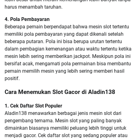
harus menambah taruhan.
4. Pola Pembayaran
Beberapa pemain berpendapat bahwa mesin slot tertentu
memiliki pola pembayaran yang dapat dikenali setelah
beberapa putaran. Pola ini bisa berupa urutan tertentu
dalam pembagian kemenangan atau waktu tertentu ketika
mesin lebih sering memberikan jackpot. Meskipun pola ini
bersifat acak, mengamati pola permainan bisa membantu
pemain memilih mesin yang lebih sering memberi hasil
positif.
Cara Menemukan Slot Gacor di Aladin138
1. Cek Daftar Slot Populer
Aladin138 menawarkan berbagai jenis mesin slot dari
pengembang ternama. Mesin slot yang paling banyak
dimainkan biasanya memiliki peluang lebih tinggi untuk
menjadi gacor. Cek daftar slot yang sedang populer atau