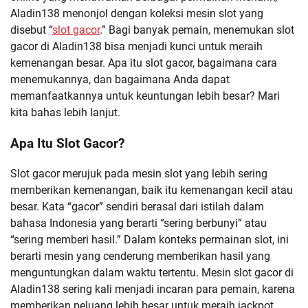
Aladin138 menonjol dengan koleksi mesin slot yang
disebut “
slot gacor
.” Bagi banyak pemain, menemukan slot
gacor di Aladin138 bisa menjadi kunci untuk meraih
kemenangan besar. Apa itu slot gacor, bagaimana cara
menemukannya, dan bagaimana Anda dapat
memanfaatkannya untuk keuntungan lebih besar? Mari
kita bahas lebih lanjut.
Apa Itu Slot Gacor?
Slot gacor merujuk pada mesin slot yang lebih sering
memberikan kemenangan, baik itu kemenangan kecil atau
besar. Kata “gacor” sendiri berasal dari istilah dalam
bahasa Indonesia yang berarti “sering berbunyi” atau
“sering memberi hasil.” Dalam konteks permainan slot, ini
berarti mesin yang cenderung memberikan hasil yang
menguntungkan dalam waktu tertentu. Mesin slot gacor di
Aladin138 sering kali menjadi incaran para pemain, karena
memberikan peluang lebih besar untuk meraih jackpot