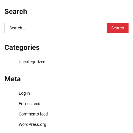
Search
Search
for:
Categories
Uncategorized
Meta
Log in
Entries feed
Comments feed
WordPress.org