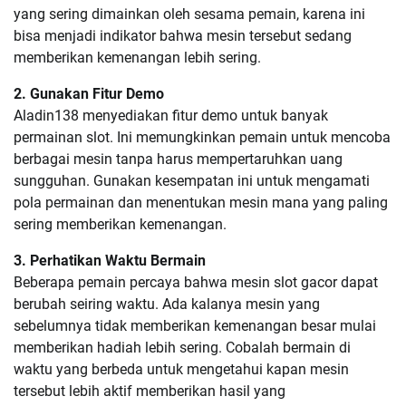
yang sering dimainkan oleh sesama pemain, karena ini
bisa menjadi indikator bahwa mesin tersebut sedang
memberikan kemenangan lebih sering.
2. Gunakan Fitur Demo
Aladin138 menyediakan fitur demo untuk banyak
permainan slot. Ini memungkinkan pemain untuk mencoba
berbagai mesin tanpa harus mempertaruhkan uang
sungguhan. Gunakan kesempatan ini untuk mengamati
pola permainan dan menentukan mesin mana yang paling
sering memberikan kemenangan.
3. Perhatikan Waktu Bermain
Beberapa pemain percaya bahwa mesin slot gacor dapat
berubah seiring waktu. Ada kalanya mesin yang
sebelumnya tidak memberikan kemenangan besar mulai
memberikan hadiah lebih sering. Cobalah bermain di
waktu yang berbeda untuk mengetahui kapan mesin
tersebut lebih aktif memberikan hasil yang