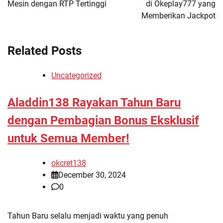
Mesin dengan RTP Tertinggi
di Okeplay777 yang
Memberikan Jackpot
Related Posts
Uncategorized
Aladdin138 Rayakan Tahun Baru
dengan Pembagian Bonus Eksklusif
untuk Semua Member!
okcret138
December 30, 2024
0
Tahun Baru selalu menjadi waktu yang penuh