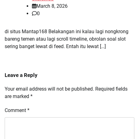
March 8, 2026
0
di situs Mantap168 Belakangan ini kalau lagi nongkrong
bareng temen atau lagi scroll timeline, obrolan soal slot
sering banget lewat di feed. Entah itu lewat […]
Leave a Reply
Your email address will not be published.
Required fields
are marked
*
Comment
*