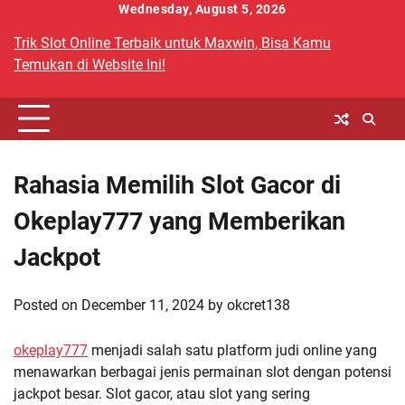
Skip
Wednesday, August 5, 2026
to
Trik Slot Online Terbaik untuk Maxwin, Bisa Kamu
content
Temukan di Website Ini!
Rahasia Memilih Slot Gacor di
Okeplay777 yang Memberikan
Jackpot
Posted on
December 11, 2024
by
okcret138
okeplay777
menjadi salah satu platform judi online yang
menawarkan berbagai jenis permainan slot dengan potensi
jackpot besar. Slot gacor, atau slot yang sering