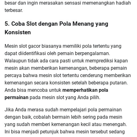
besar dan ingin merasakan sensasi memenangkan hadiah
terbesar.
5. Coba Slot dengan Pola Menang yang
Konsisten
Mesin slot gacor biasanya memiliki pola tertentu yang
dapat diidentifikasi oleh pemain berpengalaman.
Walaupun tidak ada cara pasti untuk memprediksi kapan
mesin akan memberikan kemenangan, beberapa pemain
percaya bahwa mesin slot tertentu cenderung memberikan
kemenangan secara konsisten setelah beberapa putaran.
Anda bisa mencoba untuk
memperhatikan pola
permainan
pada mesin slot yang Anda pilih.
Jika Anda merasa sudah mempelajari pola permainan
dengan baik, cobalah bermain lebih sering pada mesin
yang sudah memberi kemenangan kecil atau menengah.
Ini bisa menjadi petunjuk bahwa mesin tersebut sedang