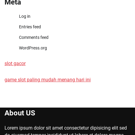
Meta
Log in
Entries feed
Comments feed
WordPress.org
slot gacor
game slot paling mudah menang hari ini
About US
Lorem ipsum dolor sit amet consectetur dipisicing elit sed