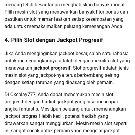
menang lebih besar tanpa menghabiskan banyak modal.
Pilih mesin slot yang menawarkan banyak fitur bonus dan
pastikan untuk memanfaatkan setiap kesempatan yang
ada untuk memaksimalkan peluang kemenangan Anda.
4. Pilih Slot dengan Jackpot Progresif
Jika Anda menginginkan jackpot besar, salah satu rahasia
untuk memenangkannya adalah dengan memilih slot yang
menawarkan
jackpot progresif
. Slot progresif adalah jenis
mesin slot yang jackpot-nya terus berkembang seiring
dengan setiap taruhan yang dipasang oleh pemain.
Di Okeplay777, Anda dapat menemukan mesin slot
progresif dengan hadiah jackpot yang bisa mencapai
angka fantastis. Meskipun peluang untuk memenangkan
jackpot progresif lebih kecil, potensi hadiah yang
ditawarkan sangat menggiurkan. Mesin-mesin slot seperti
ini sangat cocok untuk pemain yang mengejar jackpot