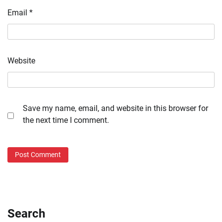
Email
*
Website
Save my name, email, and website in this browser for
the next time I comment.
Search