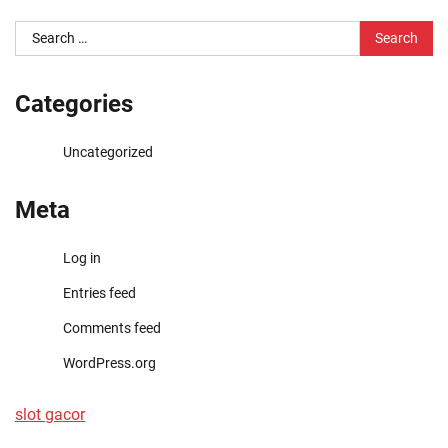
Search
for:
Categories
Uncategorized
Meta
Log in
Entries feed
Comments feed
WordPress.org
slot gacor