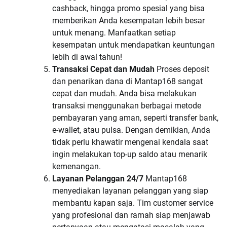
cashback, hingga promo spesial yang bisa
memberikan Anda kesempatan lebih besar
untuk menang. Manfaatkan setiap
kesempatan untuk mendapatkan keuntungan
lebih di awal tahun!
Transaksi Cepat dan Mudah
Proses deposit
dan penarikan dana di Mantap168 sangat
cepat dan mudah. Anda bisa melakukan
transaksi menggunakan berbagai metode
pembayaran yang aman, seperti transfer bank,
e-wallet, atau pulsa. Dengan demikian, Anda
tidak perlu khawatir mengenai kendala saat
ingin melakukan top-up saldo atau menarik
kemenangan.
Layanan Pelanggan 24/7
Mantap168
menyediakan layanan pelanggan yang siap
membantu kapan saja. Tim customer service
yang profesional dan ramah siap menjawab