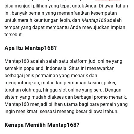
bisa menjadi pilihan yang tepat untuk Anda. Di awal tahun
ini, banyak pemain yang memanfaatkan kesempatan
untuk meraih keuntungan lebih, dan
Mantap168
adalah
tempat yang dapat membantu Anda mewujudkan impian
tersebut.
Apa Itu Mantap168?
Mantap168 adalah salah satu platform judi online yang
semakin populer di Indonesia. Situs ini menawarkan
berbagai jenis permainan yang menarik dan
menguntungkan, mulai dari permainan kasino, poker,
taruhan olahraga, hingga slot online yang seru. Dengan
sistem yang mudah diakses dan berbagai promo menarik,
Mantap168 menjadi pilihan utama bagi para pemain yang
ingin menikmati sensasi menang besar di awal tahun.
Kenapa Memilih Mantap168?