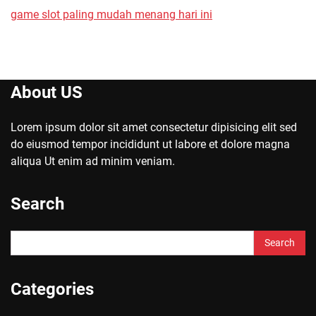
game slot paling mudah menang hari ini
About US
Lorem ipsum dolor sit amet consectetur dipisicing elit sed
do eiusmod tempor incididunt ut labore et dolore magna
aliqua Ut enim ad minim veniam.
Search
Search
for:
Categories