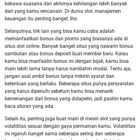
kebawa suasana dan akhirnya kehilangan lebih banyak
dari yang kamu rencanain. Di dunia slot, manajemen
keuangan itu penting banget, lho.
Selanjutnya, trik lain yang bisa kamu coba adalah
memanfaatkan bonus dan promo yang biasanya ada di
situs slot online. Banyak banget situs yang nawarin bonus
sambutan atau bonus deposit buat member baru. Kalau
kamu bisa manfaatin bonus ini dengan bijak, kamu bisa
main lebih lama tanpa harus nambahin modal. Tentu aja,
jangan asal ambil bonus tanpa mikirin syarat dan
ketentuan yang berlaku. Beberapa situs punya persyaratan
yang harus dipenuhi sebelum kamu bisa menarik
kemenangan dari bonus yang didapetin, jadi pastiin kamu
baca aturan yang ada.
Selain itu, penting juga buat main di mesin slot yang punya
volatilitas sesuai dengan gaya permainan kamu. Volatilitas
ini ngaruh banget sama seberapa sering dan seberapa