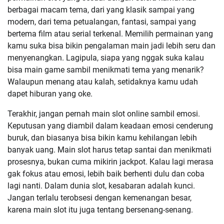
berbagai macam tema, dari yang klasik sampai yang
modern, dari tema petualangan, fantasi, sampai yang
bertema film atau serial terkenal. Memilih permainan yang
kamu suka bisa bikin pengalaman main jadi lebih seru dan
menyenangkan. Lagipula, siapa yang nggak suka kalau
bisa main game sambil menikmati tema yang menarik?
Walaupun menang atau kalah, setidaknya kamu udah
dapet hiburan yang oke.
Terakhir, jangan pernah main slot online sambil emosi.
Keputusan yang diambil dalam keadaan emosi cenderung
buruk, dan biasanya bisa bikin kamu kehilangan lebih
banyak uang. Main slot harus tetap santai dan menikmati
prosesnya, bukan cuma mikirin jackpot. Kalau lagi merasa
gak fokus atau emosi, lebih baik berhenti dulu dan coba
lagi nanti. Dalam dunia slot, kesabaran adalah kunci.
Jangan terlalu terobsesi dengan kemenangan besar,
karena main slot itu juga tentang bersenang-senang.