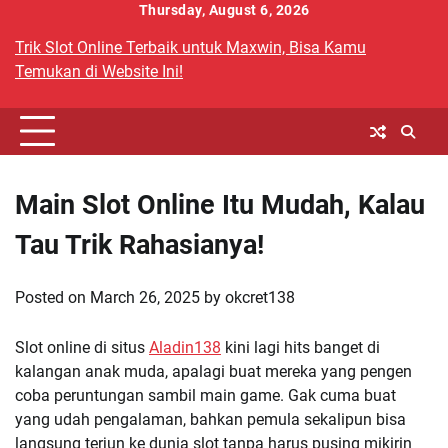
Skip
Thursday, August 6, 2026
to
Trik Slot Online Terbaik untuk Maxwin, Bisa Kamu
content
Temukan di Website Ini!
Main Slot Online Itu Mudah, Kalau
Tau Trik Rahasianya!
Posted on
March 26, 2025
by
okcret138
Slot online di situs
Aladin138
kini lagi hits banget di
kalangan anak muda, apalagi buat mereka yang pengen
coba peruntungan sambil main game. Gak cuma buat
yang udah pengalaman, bahkan pemula sekalipun bisa
langsung terjun ke dunia slot tanpa harus pusing mikirin