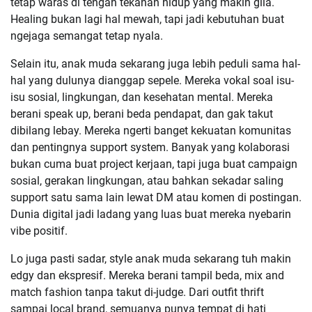
tetap waras di tengah tekanan hidup yang makin gila.
Healing bukan lagi hal mewah, tapi jadi kebutuhan buat
ngejaga semangat tetap nyala.
Selain itu, anak muda sekarang juga lebih peduli sama hal-
hal yang dulunya dianggap sepele. Mereka vokal soal isu-
isu sosial, lingkungan, dan kesehatan mental. Mereka
berani speak up, berani beda pendapat, dan gak takut
dibilang lebay. Mereka ngerti banget kekuatan komunitas
dan pentingnya support system. Banyak yang kolaborasi
bukan cuma buat project kerjaan, tapi juga buat campaign
sosial, gerakan lingkungan, atau bahkan sekadar saling
support satu sama lain lewat DM atau komen di postingan.
Dunia digital jadi ladang yang luas buat mereka nyebarin
vibe positif.
Lo juga pasti sadar, style anak muda sekarang tuh makin
edgy dan ekspresif. Mereka berani tampil beda, mix and
match fashion tanpa takut di-judge. Dari outfit thrift
sampai local brand, semuanya punya tempat di hati