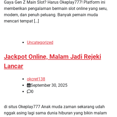
Gaya Gen Z Main Slot? Harus Okeplay777! Platform ini
memberikan pengalaman bermain slot online yang seru,
modern, dan penuh peluang. Banyak pemain muda
mencari tempat […]
Uncategorized
Jackpot Online, Malam Jadi Rejeki
Lancar
okcret138
September 30, 2025
0
di situs Okeplay777 Anak muda zaman sekarang udah
nggak asing lagi sama dunia hiburan yang bikin malam