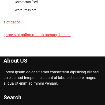
Comments feed
WordPress.org
slot gacor
game slot paling mudah menang hari ini
About US
Lorem ipsum dolor sit amet consectetur dipisicing elit sed
do eiusmod tempor incididunt ut labore et dolore magna
aliqua Ut enim ad minim veniam.
Search