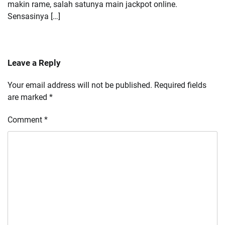
makin rame, salah satunya main jackpot online.
Sensasinya […]
Leave a Reply
Your email address will not be published.
Required fields
are marked
*
Comment
*