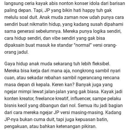
langsung ceria kayak abis nonton konser idola dari barisan
paling depan. Tapi, JP yang bikin hati happy tuh gak
melulu soal duit. Anak muda zaman now udah punya cara
sendiri buat nikmatin hidup, yang kadang susah dipahami
sama generasi sebelumnya. Mereka punya logika sendiri,
cara hidup sendiri, dan vibe sendiri yang gak bisa
dipaksain buat masuk ke standar “normal” versi orang-
orang jadul.
Gaya hidup anak muda sekarang tuh lebih fleksibel.
Mereka bisa kerja dari mana aja, nongkrong sambil nyari
cuan, atau sekadar rebahan sambil ngerancang rencana
masa depan di kepala. Keren kan? Banyak juga yang
ngejar mimpi lewat jalan-jalan yang gak biasa. Kayak jadi
konten kreator, freelance kreatif, influencer, sampe pelaku
bisnis kecil yang dibangun dari nol. Semua itu jadi bagian
dari cara mereka ngejar JP versi masing-masing. Kadang
JP-nya bukan cuma duit, tapi juga kepuasan batin,
pengakuan, atau bahkan ketenangan pikiran.