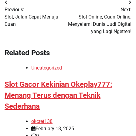
Post
Previous:
Next:
navigation
Slot, Jalan Cepat Menuju
Slot Online, Cuan Online:
Cuan
Menyelami Dunia Judi Digital
yang Lagi Ngetren!
Related Posts
Uncategorized
Slot Gacor Kekinian Okeplay777:
Menang Terus dengan Teknik
Sederhana
okcret138
February 18, 2025
0