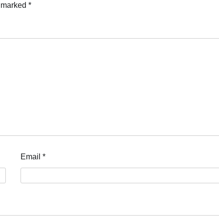
e marked
*
Email
*