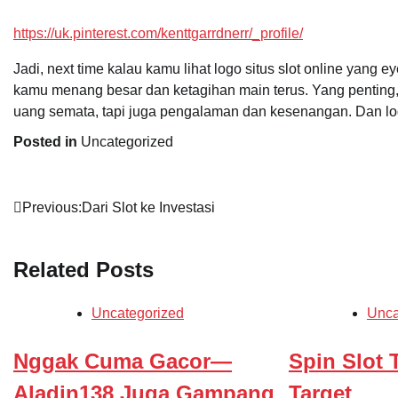
https://uk.pinterest.com/kenttgarrdnerr/_profile/
Jadi, next time kalau kamu lihat logo situs slot online yang e
kamu menang besar dan ketagihan main terus. Yang penting, t
uang semata, tapi juga pengalaman dan kesenangan. Dan log
Posted in
Uncategorized
Post
Previous:
Dari Slot ke Investasi
navigation
Related Posts
Uncategorized
Unca
Nggak Cuma Gacor—
Spin Slot
Aladin138 Juga Gampang
Target