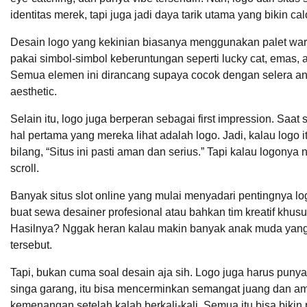
identitas merek, tapi juga jadi daya tarik utama yang bikin 
Desain logo yang kekinian biasanya menggunakan palet warna 
pakai simbol-simbol keberuntungan seperti lucky cat, emas, 
Semua elemen ini dirancang supaya cocok dengan selera a
aesthetic.
Selain itu, logo juga berperan sebagai first impression. Saa
hal pertama yang mereka lihat adalah logo. Jadi, kalau logo 
bilang, “Situs ini pasti aman dan serius.” Tapi kalau logonya 
scroll.
Banyak situs slot online yang mulai menyadari pentingnya 
buat sewa desainer profesional atau bahkan tim kreatif khusu
Hasilnya? Nggak heran kalau makin banyak anak muda yang
tersebut.
Tapi, bukan cuma soal desain aja sih. Logo juga harus punya
singa garang, itu bisa mencerminkan semangat juang dan a
kemenangan setelah kalah berkali-kali. Semua itu bisa biki