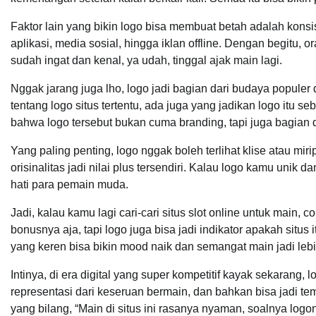
Faktor lain yang bikin logo bisa membuat betah adalah konsist
aplikasi, media sosial, hingga iklan offline. Dengan begitu,
sudah ingat dan kenal, ya udah, tinggal ajak main lagi.
Nggak jarang juga lho, logo jadi bagian dari budaya popul
tentang logo situs tertentu, ada juga yang jadikan logo itu s
bahwa logo tersebut bukan cuma branding, tapi juga bagian 
Yang paling penting, logo nggak boleh terlihat klise atau mirip
orisinalitas jadi nilai plus tersendiri. Kalau logo kamu unik 
hati para pemain muda.
Jadi, kalau kamu lagi cari-cari situs slot online untuk main
bonusnya aja, tapi logo juga bisa jadi indikator apakah situs 
yang keren bisa bikin mood naik dan semangat main jadi lebi
Intinya, di era digital yang super kompetitif kayak sekarang
representasi dari keseruan bermain, dan bahkan bisa jadi te
yang bilang, “Main di situs ini rasanya nyaman, soalnya logon