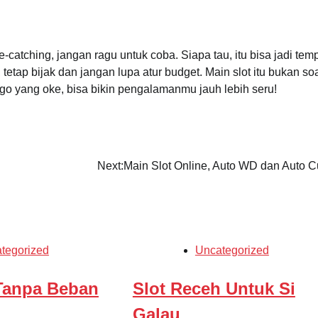
ye-catching, jangan ragu untuk coba. Siapa tau, itu bisa jadi tem
etap bijak dan jangan lupa atur budget. Main slot itu bukan so
o yang oke, bisa bikin pengalamanmu jauh lebih seru!
Next:
Main Slot Online, Auto WD dan Auto C
tegorized
Uncategorized
 Tanpa Beban
Slot Receh Untuk Si
Galau