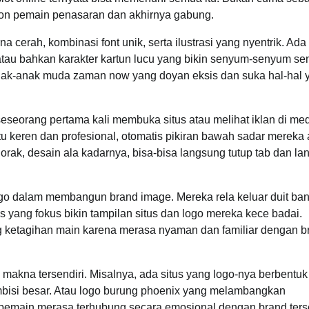
calon pemain penasaran dan akhirnya gabung.
cerah, kombinasi font unik, serta ilustrasi yang nyentrik. Ada
atau bahkan karakter kartun lucu yang bikin senyum-senyum sen
nak-anak muda zaman now yang doyan eksis dan suka hal-hal 
t seseorang pertama kali membuka situs atau melihat iklan di me
itu keren dan profesional, otomatis pikiran bawah sadar mereka
norak, desain ala kadarnya, bisa-bisa langsung tutup tab dan lan
logo dalam membangun brand image. Mereka rela keluar duit ba
s yang fokus bikin tampilan situs dan logo mereka kece badai.
 ketagihan main karena merasa nyaman dan familiar dengan b
 makna tersendiri. Misalnya, ada situs yang logo-nya berbentuk
mbisi besar. Atau logo burung phoenix yang melambangkan
n pemain merasa terhubung secara emosional dengan brand ters