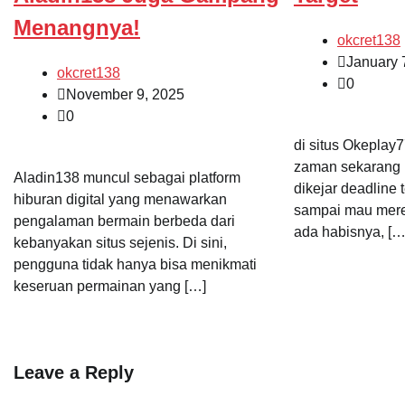
Menangnya!
okcret138
January 
okcret138
0
November 9, 2025
0
di situs Okepla
zaman sekarang 
Aladin138 muncul sebagai platform
dikejar deadline 
hiburan digital yang menawarkan
sampai mau merem
pengalaman bermain berbeda dari
ada habisnya, […
kebanyakan situs sejenis. Di sini,
pengguna tidak hanya bisa menikmati
keseruan permainan yang […]
Leave a Reply