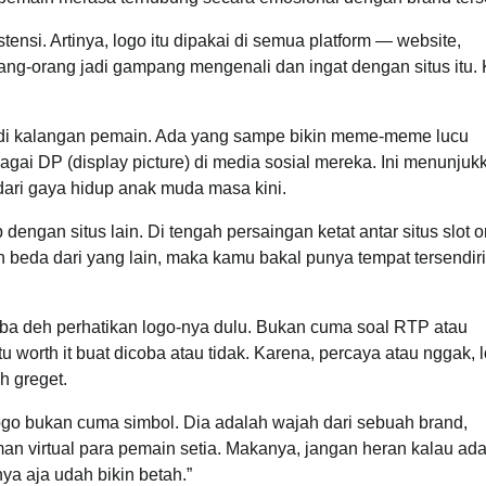
ensi. Artinya, logo itu dipakai di semua platform — website,
 orang-orang jadi gampang mengenali dan ingat dengan situs itu.
er di kalangan pemain. Ada yang sampe bikin meme-meme lucu
ebagai DP (display picture) di media sosial mereka. Ini menunjuk
dari gaya hidup anak muda masa kini.
 dengan situs lain. Di tengah persaingan ketat antar situs slot o
dan beda dari yang lain, maka kamu bakal punya tempat tersendiri
, coba deh perhatikan logo-nya dulu. Bukan cuma soal RTP atau
itu worth it buat dicoba atau tidak. Karena, percaya atau nggak, 
h greget.
, logo bukan cuma simbol. Dia adalah wajah dari sebuah brand,
man virtual para pemain setia. Makanya, jangan heran kalau ad
ya aja udah bikin betah.”