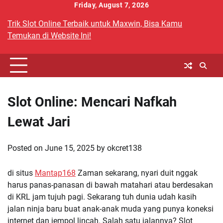
Skip
Friday, August 7, 2026
to
Trik Slot Online Terbaik untuk Maxwin, Bisa Kamu
content
Temukan di Website Ini!
Slot Online: Mencari Nafkah
Lewat Jari
Posted on
June 15, 2025
by
okcret138
di situs
Mantap168
Zaman sekarang, nyari duit nggak
harus panas-panasan di bawah matahari atau berdesakan
di KRL jam tujuh pagi. Sekarang tuh dunia udah kasih
jalan ninja baru buat anak-anak muda yang punya koneksi
internet dan jempol lincah. Salah satu jalannya? Slot