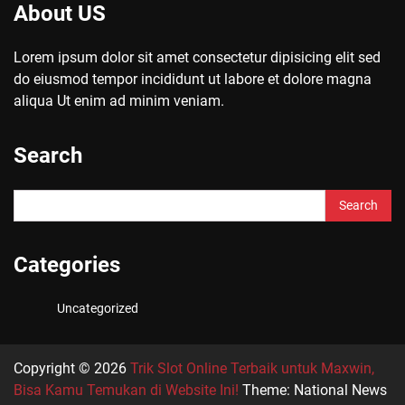
About US
Lorem ipsum dolor sit amet consectetur dipisicing elit sed
do eiusmod tempor incididunt ut labore et dolore magna
aliqua Ut enim ad minim veniam.
Search
Search
for:
Categories
Uncategorized
Copyright © 2026
Trik Slot Online Terbaik untuk Maxwin,
Bisa Kamu Temukan di Website Ini!
Theme: National News