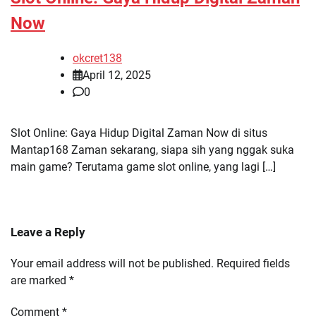
Now
okcret138
April 12, 2025
0
Slot Online: Gaya Hidup Digital Zaman Now di situs
Mantap168 Zaman sekarang, siapa sih yang nggak suka
main game? Terutama game slot online, yang lagi […]
Leave a Reply
Your email address will not be published.
Required fields
are marked
*
Comment
*