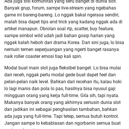
Ada juga sisi komunitas yang seru banget di dunia slot.
Banyak grup, forum, sampe live-stream yang ngebahas
game ini bareng-bareng. Lo nggak bakal ngerasa sendiri,
malah bisa dapet tips and trick yang kadang nggak ada di
artikel manapun. Obrolan soal rtp, scatter, buy feature,
sampe simbol wild udah jadi bahan gosip harian yang
nggak kalah heboh dari drama Korea. Dari sini juga, lo bisa
nemuin temen seperjuangan yang ngerti banget rasanya
naik roller coaster emosi tiap kali spin.
Modal buat main slot juga fleksibel banget. Lo bisa mulai
dari receh, nggak perlu modal gede buat dapet feel dan
pelan-pelan naik level. Bahkan dari recehan itu, kalau hoki
lo lagi manis dan pola lo pas, hasilnya bisa nyusul gaji
mingguan orang yang kerja full-time. Gila sih, tapi nyata.
Makanya banyak orang yang akhirnya seriusin dunia slot
dan jadikan ini sebagai penghasilan tambahan, bahkan
ada juga yang full-time. Tapi tetep, semua butuh kontrol.
Jangan sampe lo kebablasan dan ngorbanin semua buat