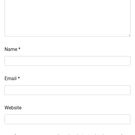
Name
*
Email
*
Website