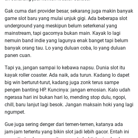
Gak cuma dari provider besar, sekarang juga makin banyak
game slot baru yang mulai unjuk gigi. Ada beberapa slot
underground yang meskipun belum seterkenal yang
mainstream, tapi gacornya bukan main. Kayak lo lagi
nemuin band indie yang lagunya enak banget tapi belum
banyak orang tau. Lo yang duluan coba, lo yang duluan
panen cuan.
Tapi ya, jangan sampai lo kebawa napsu. Dunia slot itu
kayak roller coaster. Ada naik, ada turun. Kadang lo dapet
big win berturut-turut, kadang juga zonk terus sampe
pengen banting HP. Kuncinya: jangan emosian. Kalo udah
ngerasa hari ini bukan hari lo, mending stop dulu, ngopi,
chill, baru lanjut lagi besok. Jangan maksain hoki yang lagi
ngumpet.
Gue juga sering denger dari temen-temen, katanya ada
jam-jam tertentu yang bikin slot jadi lebih gacor. Entah ini