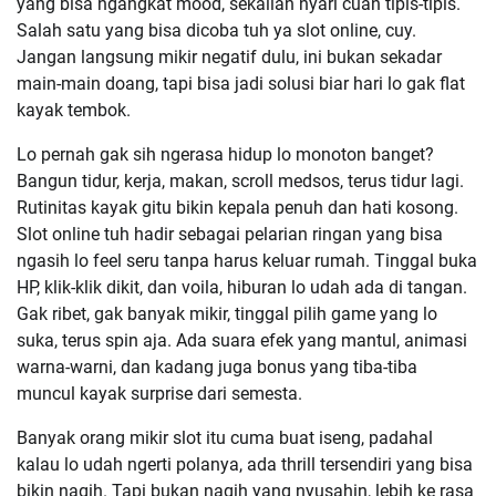
yang bisa ngangkat mood, sekalian nyari cuan tipis-tipis.
Salah satu yang bisa dicoba tuh ya slot online, cuy.
Jangan langsung mikir negatif dulu, ini bukan sekadar
main-main doang, tapi bisa jadi solusi biar hari lo gak flat
kayak tembok.
Lo pernah gak sih ngerasa hidup lo monoton banget?
Bangun tidur, kerja, makan, scroll medsos, terus tidur lagi.
Rutinitas kayak gitu bikin kepala penuh dan hati kosong.
Slot online tuh hadir sebagai pelarian ringan yang bisa
ngasih lo feel seru tanpa harus keluar rumah. Tinggal buka
HP, klik-klik dikit, dan voila, hiburan lo udah ada di tangan.
Gak ribet, gak banyak mikir, tinggal pilih game yang lo
suka, terus spin aja. Ada suara efek yang mantul, animasi
warna-warni, dan kadang juga bonus yang tiba-tiba
muncul kayak surprise dari semesta.
Banyak orang mikir slot itu cuma buat iseng, padahal
kalau lo udah ngerti polanya, ada thrill tersendiri yang bisa
bikin nagih. Tapi bukan nagih yang nyusahin, lebih ke rasa