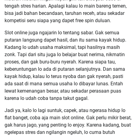
tengah stres harian. Apalagi kalau lo main bareng temen,
bisa jadi bahan becandaan, taruhan receh, atau sekadar
kompetisi seru siapa yang dapet free spin duluan.
Slot online juga ngajarin lo tentang sabar. Gak semua
putaran langsung dapet hasil, dan itu sama kayak hidup.
Kadang lo udah usaha maksimal, tapi hasilnya masih
zonk. Tapi dari situ juga lo belajar buat nerima, nikmatin
proses, dan gak buru-buru nyerah. Karena siapa tau,
keberuntungan lo ada di putaran selanjutnya. Dan sama
kayak hidup, kalau lo terus nyoba dan gak nyerah, pasti
ada saat di mana semua usaha lo dibayar lunas. Entah
lewat kemenangan besar, atau sekadar perasaan puas
karena lo udah coba tanpa takut gagal.
Jadi ya, kalo lo lagi suntuk, capek, atau ngerasa hidup lo
flat banget, coba aja main slot online. Gak perlu mikir berat,
gak harus jago, yang penting lo enjoy. Karena kadang, buat
ngelepas stres dan ngilangin ngeluh, lo cuma butuh