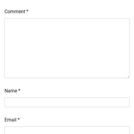
Comment
*
Name
*
Email
*