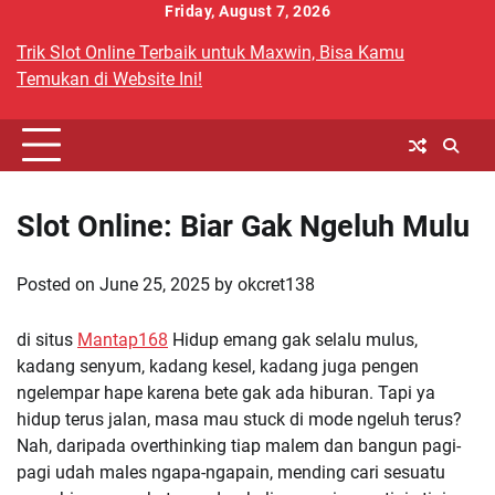
Skip
Friday, August 7, 2026
to
Trik Slot Online Terbaik untuk Maxwin, Bisa Kamu
content
Temukan di Website Ini!
Slot Online: Biar Gak Ngeluh Mulu
Posted on
June 25, 2025
by
okcret138
di situs
Mantap168
Hidup emang gak selalu mulus,
kadang senyum, kadang kesel, kadang juga pengen
ngelempar hape karena bete gak ada hiburan. Tapi ya
hidup terus jalan, masa mau stuck di mode ngeluh terus?
Nah, daripada overthinking tiap malem dan bangun pagi-
pagi udah males ngapa-ngapain, mending cari sesuatu