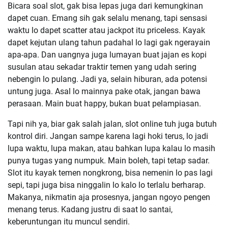
Bicara soal slot, gak bisa lepas juga dari kemungkinan
dapet cuan. Emang sih gak selalu menang, tapi sensasi
waktu lo dapet scatter atau jackpot itu priceless. Kayak
dapet kejutan ulang tahun padahal lo lagi gak ngerayain
apa-apa. Dan uangnya juga lumayan buat jajan es kopi
susulan atau sekadar traktir temen yang udah sering
nebengin lo pulang. Jadi ya, selain hiburan, ada potensi
untung juga. Asal lo mainnya pake otak, jangan bawa
perasaan. Main buat happy, bukan buat pelampiasan.
Tapi nih ya, biar gak salah jalan, slot online tuh juga butuh
kontrol diri. Jangan sampe karena lagi hoki terus, lo jadi
lupa waktu, lupa makan, atau bahkan lupa kalau lo masih
punya tugas yang numpuk. Main boleh, tapi tetap sadar.
Slot itu kayak temen nongkrong, bisa nemenin lo pas lagi
sepi, tapi juga bisa ninggalin lo kalo lo terlalu berharap.
Makanya, nikmatin aja prosesnya, jangan ngoyo pengen
menang terus. Kadang justru di saat lo santai,
keberuntungan itu muncul sendiri.