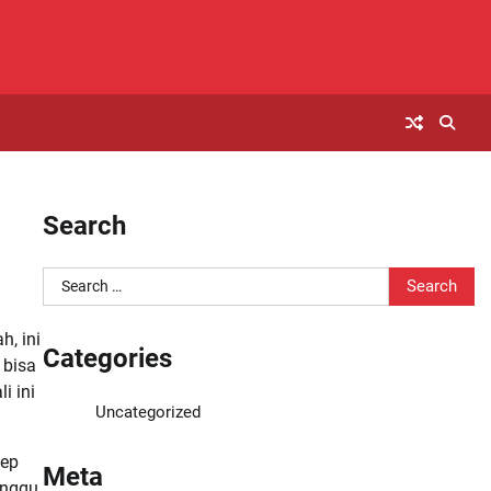
Search
Search
for:
h, ini
Categories
 bisa
i ini
Uncategorized
tep
Meta
unggu