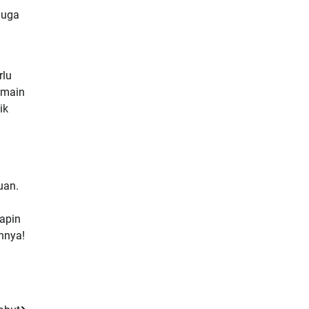
 juga
rlu
p main
ik
uan.
iapin
nnya!