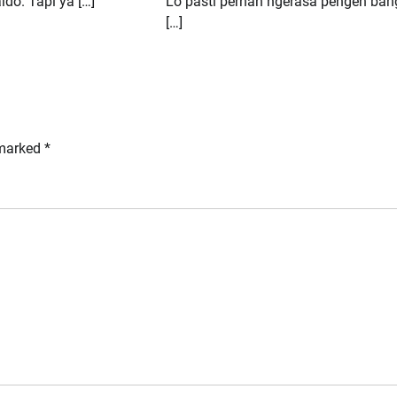
ldo. Tapi ya […]
Lo pasti pernah ngerasa pengen ban
[…]
 marked
*