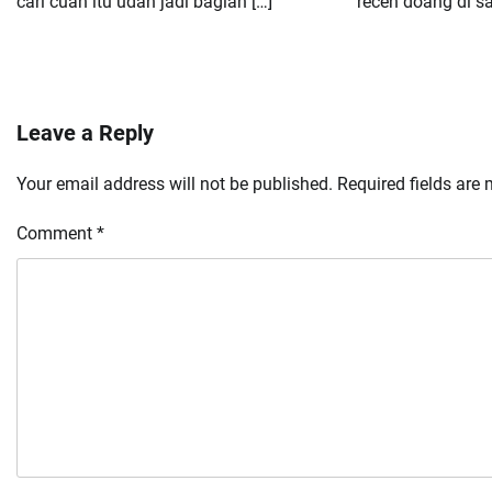
cari cuan itu udah jadi bagian […]
receh doang di sa
Leave a Reply
Your email address will not be published.
Required fields are
Comment
*