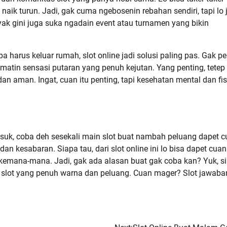
i naik turun. Jadi, gak cuma ngebosenin rebahan sendiri, tapi lo
ak gini juga suka ngadain event atau turnamen yang bikin
 harus keluar rumah, slot online jadi solusi paling pas. Gak pe
ikmatin sensasi putaran yang penuh kejutan. Yang penting, tete
 aman. Ingat, cuan itu penting, tapi kesehatan mental dan fis
k, coba deh sesekali main slot buat nambah peluang dapet c
dan kesabaran. Siapa tau, dari slot online ini lo bisa dapet cuan
 kemana-mana. Jadi, gak ada alasan buat gak coba kan? Yuk, s
ia slot yang penuh warna dan peluang. Cuan mager? Slot jawaba