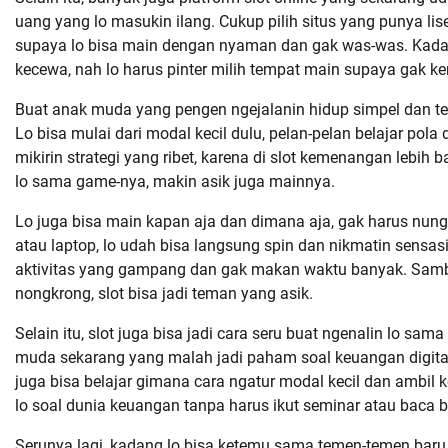
uang yang lo masukin ilang. Cukup pilih situs yang punya lis
supaya lo bisa main dengan nyaman dan gak was-was. Kadang
kecewa, nah lo harus pinter milih tempat main supaya gak ke
Buat anak muda yang pengen ngejalanin hidup simpel dan teta
Lo bisa mulai dari modal kecil dulu, pelan-pelan belajar pol
mikirin strategi yang ribet, karena di slot kemenangan lebih
lo sama game-nya, makin asik juga mainnya.
Lo juga bisa main kapan aja dan dimana aja, gak harus nun
atau laptop, lo udah bisa langsung spin dan nikmatin sens
aktivitas yang gampang dan gak makan waktu banyak. Samb
nongkrong, slot bisa jadi teman yang asik.
Selain itu, slot juga bisa jadi cara seru buat ngenalin lo s
muda sekarang yang malah jadi paham soal keuangan digital d
juga bisa belajar gimana cara ngatur modal kecil dan ambi
lo soal dunia keuangan tanpa harus ikut seminar atau baca b
Serunya lagi, kadang lo bisa ketemu sama temen-temen baru 