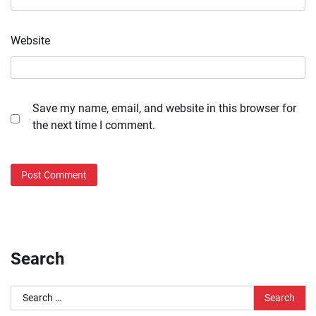
Website
Save my name, email, and website in this browser for
the next time I comment.
Search
Search
for: