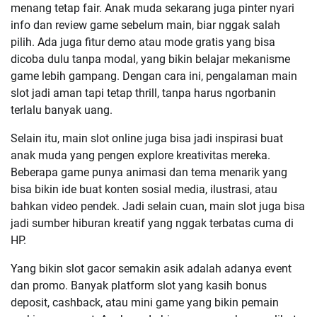
menang tetap fair. Anak muda sekarang juga pinter nyari
info dan review game sebelum main, biar nggak salah
pilih. Ada juga fitur demo atau mode gratis yang bisa
dicoba dulu tanpa modal, yang bikin belajar mekanisme
game lebih gampang. Dengan cara ini, pengalaman main
slot jadi aman tapi tetap thrill, tanpa harus ngorbanin
terlalu banyak uang.
Selain itu, main slot online juga bisa jadi inspirasi buat
anak muda yang pengen explore kreativitas mereka.
Beberapa game punya animasi dan tema menarik yang
bisa bikin ide buat konten sosial media, ilustrasi, atau
bahkan video pendek. Jadi selain cuan, main slot juga bisa
jadi sumber hiburan kreatif yang nggak terbatas cuma di
HP.
Yang bikin slot gacor semakin asik adalah adanya event
dan promo. Banyak platform slot yang kasih bonus
deposit, cashback, atau mini game yang bikin pemain