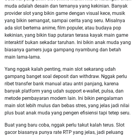
muda adalah desain dan temanya yang kekinian. Banyak
provider slot yang bikin game dengan visual kece, musik
yang bikin semangat, sampai cerita yang seru. Misalnya
ada slot bertema anime, film populer, atau budaya pop
kekinian, yang bikin tiap putaran terasa kayak main game
interaktif bukan sekadar taruhan. Ini bikin anak muda yang
biasanya gamers juga gampang nyambung dan betah
main lama-lama.
Yang nggak kalah penting, main slot sekarang udah
gampang banget soal deposit dan withdraw. Nggak perlu
ribet transfer bank manual atau antri panjang, karena
banyak platform yang udah support e-wallet, pulsa, dan
metode pembayaran modern lain. Ini bikin pengalaman
main slot lebih mulus dan bebas stres, yang jelas jadi nilai
plus buat anak muda yang pengen efisiensi tapi tetep seru.
Buat yang baru coba, nggak perlu takut kalah terus. Slot
gacor biasanya punya rate RTP yang jelas, jadi peluang