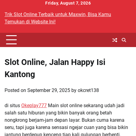
Skip
Friday, August 7, 2026
to
Trik Slot Online Terbaik untuk Maxwin, Bisa Kamu
content
Temukan di Website Ini!
Slot Online, Jalan Happy Isi
Kantong
Posted on
September 29, 2025
by
okcret138
di situs
Okeplay777
Main slot online sekarang udah jadi
salah satu hiburan yang bikin banyak orang betah
nongkrong berjam-jam depan layar. Bukan cuma karena
seru, tapi juga karena sensasi ngejar cuan yang bisa bikin
jantung berdegup kenceng tiap kali gulungan berhenti.