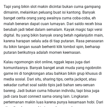
Tapi yang bikin slot makin dicintai bukan cuma gampang
dimainin, melainkan peluang buat isi kantong. Banyak
banget cerita orang yang awalnya cuma coba-coba, eh
malah beneran dapat cuan lumayan. Dari saldo receh bisa
berubah jadi tebel dalam semalam. Kayak magic tapi versi
digital. Itu yang bikin banyak orang betah ngelanjutin main,
karena harapan selalu ada di tiap putaran. Rasa penasaran
itu bikin tangan susah berhenti klik tombol spin, berharap
putaran berikutnya adalah momen keemasan.
Kalau ngomongin slot online, nggak lepas juga dari
komunitasnya. Banyak banget anak muda yang ngobrolin
game ini di tongkrongan atau bahkan bikin grup khusus di
media sosial. Dari situ, sharing tips, cerita jackpot, atau
sekadar curhat soal saldo tipis jadi bahan seru-seruan
bareng. Jadi bukan cuma hiburan individu, tapi bisa juga
jadi cara buat connect sama orang lain. Lingkaran
pertemanan makin luas karena punya kesamaan hobi. Dari