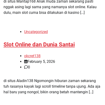
di situs Mantap168 Anak muda zaman sekarang pasti
nggak asing lagi sama yang namanya slot online. Kalau
dulu, main slot cuma bisa dilakukan di kasino […]
Uncategorized
Slot Online dan Dunia Santai
okcret138
February 5, 2026
0
di situs Aladin138 Ngomongin hiburan zaman sekarang
tuh rasanya kayak lagi scroll timeline tanpa ujung. Ada aja
hal baru yang nongol, bikin orang betah mantengin […]