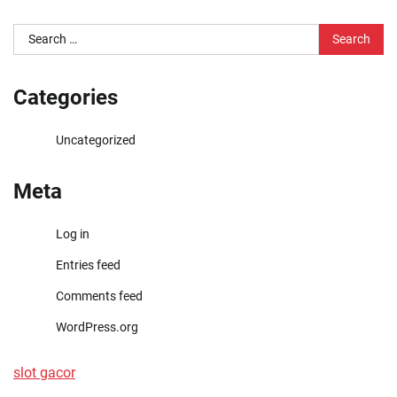
Search
for:
Categories
Uncategorized
Meta
Log in
Entries feed
Comments feed
WordPress.org
slot gacor