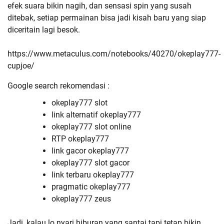
efek suara bikin nagih, dan sensasi spin yang susah
ditebak, setiap permainan bisa jadi kisah baru yang siap
diceritain lagi besok.
https://www.metaculus.com/notebooks/40270/okeplay777-
cupjoe/
Google search rekomendasi :
okeplay777 slot
link alternatif okeplay777
okeplay777 slot online
RTP okeplay777
link gacor okeplay777
okeplay777 slot gacor
link terbaru okeplay777
pragmatic okeplay777
okeplay777 zeus
Jadi, kalau lo nyari hiburan yang santai tapi tetap bikin