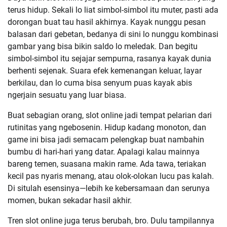
terus hidup. Sekali lo liat simbol-simbol itu muter, pasti ada
dorongan buat tau hasil akhirnya. Kayak nunggu pesan
balasan dari gebetan, bedanya di sini lo nunggu kombinasi
gambar yang bisa bikin saldo lo meledak. Dan begitu
simbol-simbol itu sejajar sempurna, rasanya kayak dunia
berhenti sejenak. Suara efek kemenangan keluar, layar
berkilau, dan lo cuma bisa senyum puas kayak abis
ngerjain sesuatu yang luar biasa.
Buat sebagian orang, slot online jadi tempat pelarian dari
rutinitas yang ngebosenin. Hidup kadang monoton, dan
game ini bisa jadi semacam pelengkap buat nambahin
bumbu di hari-hari yang datar. Apalagi kalau mainnya
bareng temen, suasana makin rame. Ada tawa, teriakan
kecil pas nyaris menang, atau olok-olokan lucu pas kalah.
Di situlah esensinya—lebih ke kebersamaan dan serunya
momen, bukan sekadar hasil akhir.
Tren slot online juga terus berubah, bro. Dulu tampilannya