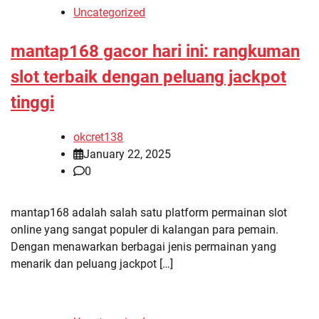
Uncategorized
mantap168 gacor hari ini: rangkuman
slot terbaik dengan peluang jackpot
tinggi
okcret138
January 22, 2025
0
mantap168 adalah salah satu platform permainan slot
online yang sangat populer di kalangan para pemain.
Dengan menawarkan berbagai jenis permainan yang
menarik dan peluang jackpot […]