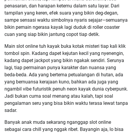
penasaran, dan harapan ketemu dalam satu layar. Dari
tampilan yang keren, efek suara yang bikin deg-degan,
sampe sensasi waktu simbolnya nyaris sejajar—semuanya
bikin pemain ngerasa kayak lagi duduk di roller coaster
cuan yang siap bikin jantung copot tiap detik.
Main slot online tuh kayak buka kotak misteri tiap kali klik
tombol spin. Kadang dapet kejutan kecil yang nyenengin,
kadang dapet jackpot yang bikin ngakak sendiri. Serunya
lagi, tiap permainan punya karakter dan nuansa yang
beda-beda. Ada yang bertema petualangan di hutan, ada
yang bernuansa kerajaan kuno, bahkan ada juga yang
ngambil vibe futuristik penuh neon kayak dunia cyberpunk.
Jadi bukan cuma soal menang atau kalah, tapi soal
pengalaman seru yang bisa bikin waktu terasa lewat tanpa
sadar.
Banyak anak muda sekarang nganggap slot online
sebagai cara chill yang nggak ribet. Bayangin aja, lo bisa