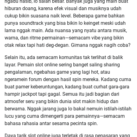
ngadu nasib, lo salah besar. Banyak juga yang main buat
hiburan doang, karena efek visual dan musiknya udah
cukup bikin suasana naik level. Beberapa game bahkan
punya soundtrack yang bisa bikin lo keinget meski udah
lama nggak main. Ada nuansa yang nyatu antara musik,
warna, dan ritme permainan—semacam vibe yang bikin
otak relax tapi hati deg-degan. Gimana nggak nagih coba?
Selain itu, ada semacam komunitas tak terlihat di balik
layar. Pemain slot online sering banget saling sharing
pengalaman, ngebahas game yang lagi hot, atau
ngeramein forum dengan hasil spin mereka. Kadang cuma
buat pamer keberuntungan, kadang buat curhat gara-gara
hampir jackpot tapi gagal. Semua itu jadi bagian dari
atmosfer seru yang bikin dunia slot makin hidup dan
berwarna. Nggak jarang juga lo bakal nemuin istilah-istilah
lucu yang cuma dimengerti para pemainnya—semacam
bahasa rahasia antar sesama pecinta spin.
Daya tarik slot online juga terletak di rasa penasaran yang