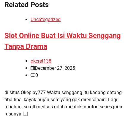
Related Posts
Uncategorized
Slot Online Buat Isi Waktu Senggang
Tanpa Drama
okcret138
December 27, 2025
0
di situs Okeplay777 Waktu senggang itu kadang datang
tiba-tiba, kayak hujan sore yang gak direncanain. Lagi
rebahan, scroll medsos udah mentok, nonton series juga
rasanya […]