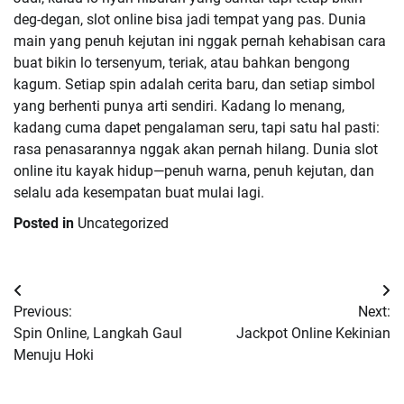
deg-degan, slot online bisa jadi tempat yang pas. Dunia
main yang penuh kejutan ini nggak pernah kehabisan cara
buat bikin lo tersenyum, teriak, atau bahkan bengong
kagum. Setiap spin adalah cerita baru, dan setiap simbol
yang berhenti punya arti sendiri. Kadang lo menang,
kadang cuma dapet pengalaman seru, tapi satu hal pasti:
rasa penasarannya nggak akan pernah hilang. Dunia slot
online itu kayak hidup—penuh warna, penuh kejutan, dan
selalu ada kesempatan buat mulai lagi.
Posted in
Uncategorized
Post
Previous:
Next:
navigation
Spin Online, Langkah Gaul
Jackpot Online Kekinian
Menuju Hoki