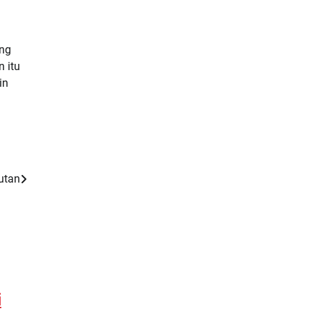
ang
n itu
in
utan
i