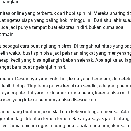
yenangkan.
tas online yang terbentuk dari hobi spin ini. Mereka sharing tip
uat ngetes siapa yang paling hoki minggu ini. Dari situ lahir su
da jadi punya tempat buat ekspresiin diri, bukan cuma soal
ermain.
sebagai cara buat ngilangin stres. Di tengah rutinitas yang pad
tin waktu buat spin bisa jadi pelarian singkat yang menyenan
erapi kecil yang bisa ngilangin beban sejenak. Apalagi kalau lag
ngat baru buat ngelanjutin hari.
remehin. Desainnya yang colorfull, tema yang beragam, dan efek
ebih hidup. Tiap tema punya keunikan sendiri, ada yang bern
daya populer. Ini yang bikin anak muda betah, karena bisa milih
ngen yang intens, semuanya bisa disesuaikan.
gai peluang buat nunjukin skill dan keberuntungan mereka. Ada
agi kalau lagi ditonton temen-temen. Rasanya kayak jadi bintang
uler. Dunia spin ini ngasih ruang buat anak muda nunjukin kala