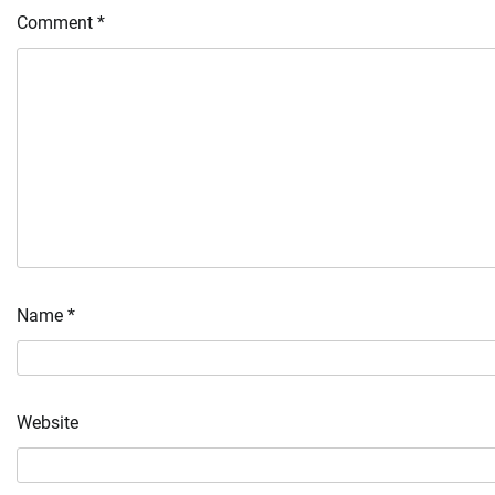
Comment
*
Name
*
Website