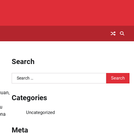
Search
Search
for:
cuan,
Categories
ru
Uncategorized
ena
Meta