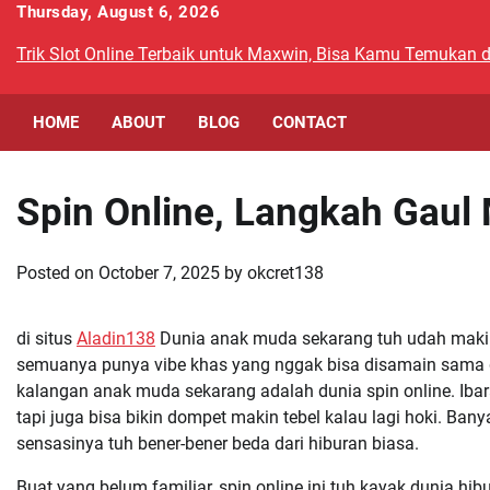
Skip
Thursday, August 6, 2026
to
Trik Slot Online Terbaik untuk Maxwin, Bisa Kamu Temukan di
content
HOME
ABOUT
BLOG
CONTACT
Spin Online, Langkah Gaul
Posted on
October 7, 2025
by
okcret138
di situs
Aladin138
Dunia anak muda sekarang tuh udah makin k
semuanya punya vibe khas yang nggak bisa disamain sama ge
kalangan anak muda sekarang adalah dunia spin online. Ibar
tapi juga bisa bikin dompet makin tebel kalau lagi hoki. Ba
sensasinya tuh bener-bener beda dari hiburan biasa.
Buat yang belum familiar, spin online ini tuh kayak dunia hi