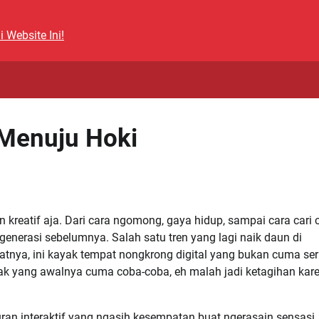
 Website Ini!
 Menuju Hoki
reatif aja. Dari cara ngomong, gaya hidup, sampai cara cari 
nerasi sebelumnya. Salah satu tren yang lagi naik daun di
atnya, ini kayak tempat nongkrong digital yang bukan cuma se
nyak yang awalnya cuma coba-coba, eh malah jadi ketagihan kar
buran interaktif yang ngasih kesempatan buat ngerasain sensasi