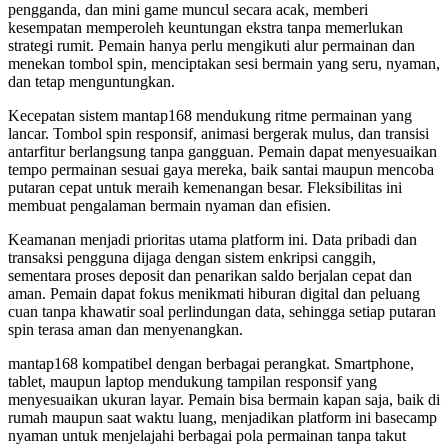
pengganda, dan mini game muncul secara acak, memberi
kesempatan memperoleh keuntungan ekstra tanpa memerlukan
strategi rumit. Pemain hanya perlu mengikuti alur permainan dan
menekan tombol spin, menciptakan sesi bermain yang seru, nyaman,
dan tetap menguntungkan.
Kecepatan sistem mantap168 mendukung ritme permainan yang
lancar. Tombol spin responsif, animasi bergerak mulus, dan transisi
antarfitur berlangsung tanpa gangguan. Pemain dapat menyesuaikan
tempo permainan sesuai gaya mereka, baik santai maupun mencoba
putaran cepat untuk meraih kemenangan besar. Fleksibilitas ini
membuat pengalaman bermain nyaman dan efisien.
Keamanan menjadi prioritas utama platform ini. Data pribadi dan
transaksi pengguna dijaga dengan sistem enkripsi canggih,
sementara proses deposit dan penarikan saldo berjalan cepat dan
aman. Pemain dapat fokus menikmati hiburan digital dan peluang
cuan tanpa khawatir soal perlindungan data, sehingga setiap putaran
spin terasa aman dan menyenangkan.
mantap168 kompatibel dengan berbagai perangkat. Smartphone,
tablet, maupun laptop mendukung tampilan responsif yang
menyesuaikan ukuran layar. Pemain bisa bermain kapan saja, baik di
rumah maupun saat waktu luang, menjadikan platform ini basecamp
nyaman untuk menjelajahi berbagai pola permainan tanpa takut