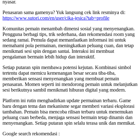
nyasar.
Penasaran sama gamenya? Yuk langsung cek link resminya di:
https://www.sutori.com/en/user/cika-jesica?tab=profile
Komunitas pemain menambah dimensi sosial yang menyenangkan.
Pengguna berbagi tips, trik sederhana, dan rekomendasi room yang
sedang ramai. Pemula dapat memanfaatkan informasi ini untuk
memahami pola permainan, meningkatkan peluang cuan, dan tetap
menikmati sesi spin dengan santai. Interaksi ini membuat
pengalaman bermain lebih hidup dan interaktif.
Setiap putaran spin membawa potensi kejutan. Kombinasi simbol
tertentu dapat memicu kemenangan besar secara tiba-tiba,
memberikan sensasi menyenangkan yang membuat pemain
penasaran. Momen seperti ini mendorong pemain untuk melanjutkan
sesi berikutnya sambil menikmati hiburan digital yang modern.
Platform ini rutin menghadirkan update permainan terbaru. Game
baru dengan tema dan mekanisme segar memberi variasi eksplorasi
tambahan. Pemain bisa mencoba rilisan terbaru untuk menemukan
peluang cuan berbeda, menjaga sensasi bermain tetap dinamis dan
menyenangkan. Setiap putaran spin selalu terasa unik dan memikat.
Google search rekomendasi :