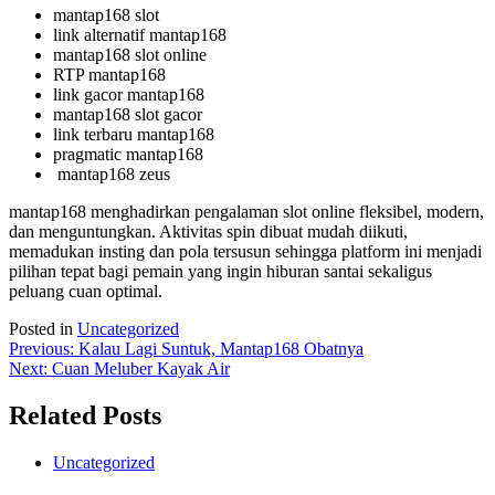
mantap168 slot
link alternatif mantap168
mantap168 slot online
RTP mantap168
link gacor mantap168
mantap168 slot gacor
link terbaru mantap168
pragmatic mantap168
mantap168 zeus
mantap168 menghadirkan pengalaman slot online fleksibel, modern,
dan menguntungkan. Aktivitas spin dibuat mudah diikuti,
memadukan insting dan pola tersusun sehingga platform ini menjadi
pilihan tepat bagi pemain yang ingin hiburan santai sekaligus
peluang cuan optimal.
Posted in
Uncategorized
Post
Previous:
Kalau Lagi Suntuk, Mantap168 Obatnya
Next:
Cuan Meluber Kayak Air
navigation
Related Posts
Uncategorized