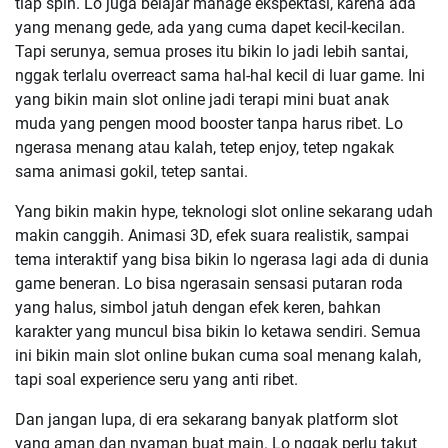
tiap spin. Lo juga belajar manage ekspektasi, karena ada
yang menang gede, ada yang cuma dapet kecil-kecilan.
Tapi serunya, semua proses itu bikin lo jadi lebih santai,
nggak terlalu overreact sama hal-hal kecil di luar game. Ini
yang bikin main slot online jadi terapi mini buat anak
muda yang pengen mood booster tanpa harus ribet. Lo
ngerasa menang atau kalah, tetep enjoy, tetep ngakak
sama animasi gokil, tetep santai.
Yang bikin makin hype, teknologi slot online sekarang udah
makin canggih. Animasi 3D, efek suara realistik, sampai
tema interaktif yang bisa bikin lo ngerasa lagi ada di dunia
game beneran. Lo bisa ngerasain sensasi putaran roda
yang halus, simbol jatuh dengan efek keren, bahkan
karakter yang muncul bisa bikin lo ketawa sendiri. Semua
ini bikin main slot online bukan cuma soal menang kalah,
tapi soal experience seru yang anti ribet.
Dan jangan lupa, di era sekarang banyak platform slot
yang aman dan nyaman buat main. Lo nggak perlu takut