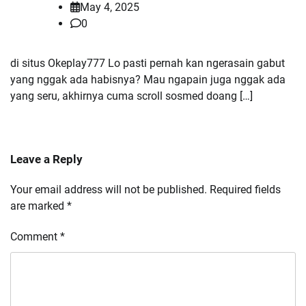
May 4, 2025
0
di situs Okeplay777 Lo pasti pernah kan ngerasain gabut
yang nggak ada habisnya? Mau ngapain juga nggak ada
yang seru, akhirnya cuma scroll sosmed doang […]
Leave a Reply
Your email address will not be published.
Required fields
are marked
*
Comment
*