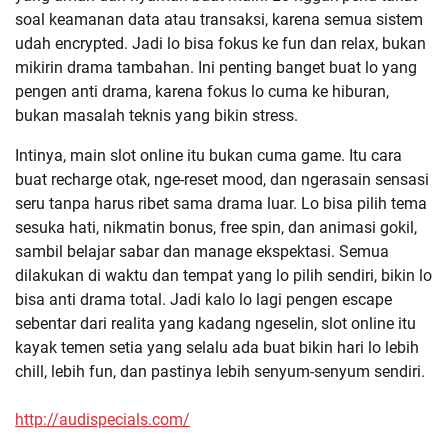
soal keamanan data atau transaksi, karena semua sistem
udah encrypted. Jadi lo bisa fokus ke fun dan relax, bukan
mikirin drama tambahan. Ini penting banget buat lo yang
pengen anti drama, karena fokus lo cuma ke hiburan,
bukan masalah teknis yang bikin stress.
Intinya, main slot online itu bukan cuma game. Itu cara
buat recharge otak, nge-reset mood, dan ngerasain sensasi
seru tanpa harus ribet sama drama luar. Lo bisa pilih tema
sesuka hati, nikmatin bonus, free spin, dan animasi gokil,
sambil belajar sabar dan manage ekspektasi. Semua
dilakukan di waktu dan tempat yang lo pilih sendiri, bikin lo
bisa anti drama total. Jadi kalo lo lagi pengen escape
sebentar dari realita yang kadang ngeselin, slot online itu
kayak temen setia yang selalu ada buat bikin hari lo lebih
chill, lebih fun, dan pastinya lebih senyum-senyum sendiri.
http://audispecials.com/