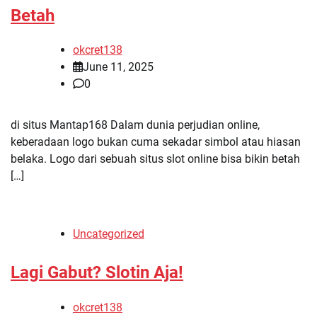
Betah
okcret138
June 11, 2025
0
di situs Mantap168 Dalam dunia perjudian online,
keberadaan logo bukan cuma sekadar simbol atau hiasan
belaka. Logo dari sebuah situs slot online bisa bikin betah
[…]
Uncategorized
Lagi Gabut? Slotin Aja!
okcret138