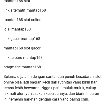
mantap168 slot
link alternatif mantap168
mantap168 slot online
RTP mantap168
link gacor mantap168
mantap168 slot gacor
link terbaru mantap168
pragmatic mantap168
Selama dijalanin dengan santai dan penuh kesadaran, slot
online bisa jadi bagian kecil dari rutinitas yang bikin hari
terasa lebih berwarna. Nggak perlu muluk-muluk, cukup
nikmati alurnya, rasakan keseruannya, dan biarin hiburan
ini nemenin hari-hari dengan cara yang paling chill.