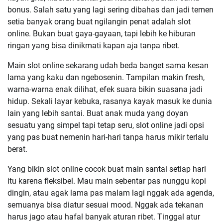
bonus. Salah satu yang lagi sering dibahas dan jadi temen
setia banyak orang buat ngilangin penat adalah slot
online. Bukan buat gaya-gayaan, tapi lebih ke hiburan
ringan yang bisa dinikmati kapan aja tanpa ribet.
Main slot online sekarang udah beda banget sama kesan
lama yang kaku dan ngebosenin. Tampilan makin fresh,
warna-warna enak dilihat, efek suara bikin suasana jadi
hidup. Sekali layar kebuka, rasanya kayak masuk ke dunia
lain yang lebih santai. Buat anak muda yang doyan
sesuatu yang simpel tapi tetap seru, slot online jadi opsi
yang pas buat nemenin hari-hari tanpa harus mikir terlalu
berat.
Yang bikin slot online cocok buat main santai setiap hari
itu karena fleksibel. Mau main sebentar pas nunggu kopi
dingin, atau agak lama pas malam lagi nggak ada agenda,
semuanya bisa diatur sesuai mood. Nggak ada tekanan
harus jago atau hafal banyak aturan ribet. Tinggal atur