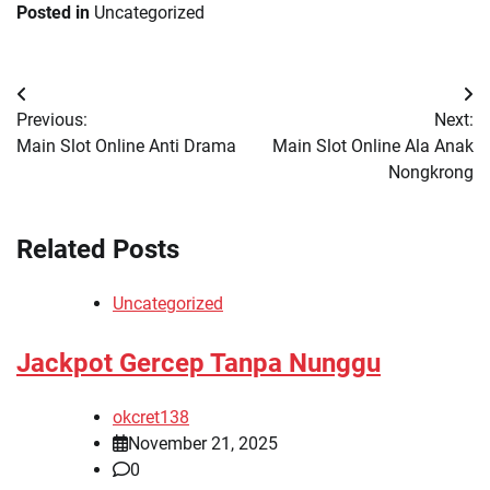
Posted in
Uncategorized
Post
Previous:
Next:
navigation
Main Slot Online Anti Drama
Main Slot Online Ala Anak
Nongkrong
Related Posts
Uncategorized
Jackpot Gercep Tanpa Nunggu
okcret138
November 21, 2025
0