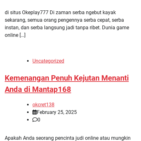
di situs Okeplay777 Di zaman serba ngebut kayak
sekarang, semua orang pengennya serba cepat, serba
instan, dan serba langsung jadi tanpa ribet. Dunia game
online […]
Uncategorized
Kemenangan Penuh Kejutan Menanti
Anda di Mantap168
okcret138
February 25, 2025
0
Apakah Anda seorang pencinta judi online atau mungkin