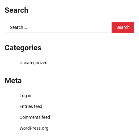
Search
Search
for:
Categories
Uncategorized
Meta
Log in
Entries feed
Comments feed
WordPress.org