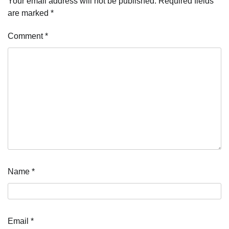
Your email address will not be published.
Required fields
are marked
*
Comment
*
Name
*
Email
*