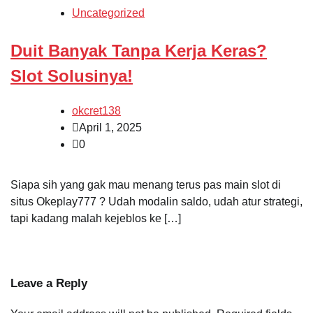
Uncategorized
Duit Banyak Tanpa Kerja Keras?
Slot Solusinya!
okcret138
April 1, 2025
0
Siapa sih yang gak mau menang terus pas main slot di
situs Okeplay777 ? Udah modalin saldo, udah atur strategi,
tapi kadang malah kejeblos ke […]
Leave a Reply