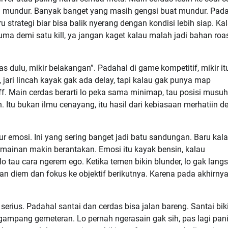
tau mundur. Banyak banget yang masih gengsi buat mundur. Pad
u strategi biar bisa balik nyerang dengan kondisi lebih siap. Ka
cuma demi satu kill, ya jangan kaget kalau malah jadi bahan roa
 dulu, mikir belakangan”. Padahal di game kompetitif, mikir it
jari lincah kayak gak ada delay, tapi kalau gak punya map
ff. Main cerdas berarti lo peka sama minimap, tau posisi musuh
Itu bukan ilmu cenayang, itu hasil dari kebiasaan merhatiin de
tur emosi. Ini yang sering banget jadi batu sandungan. Baru kal
permainan makin berantakan. Emosi itu kayak bensin, kalau
lo tau cara ngerem ego. Ketika temen bikin blunder, lo gak lang
an diem dan fokus ke objektif berikutnya. Karena pada akhirnya
erius. Padahal santai dan cerdas bisa jalan bareng. Santai bik
k gampang gemeteran. Lo pernah ngerasain gak sih, pas lagi pan