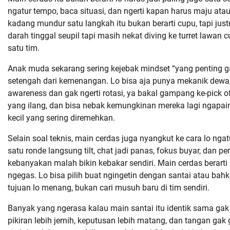
ngatur tempo, baca situasi, dan ngerti kapan harus maju a
kadang mundur satu langkah itu bukan berarti cupu, tapi justr
darah tinggal seupil tapi masih nekat diving ke turret lawan 
satu tim.
Anak muda sekarang sering kejebak mindset “yang penting gas
setengah dari kemenangan. Lo bisa aja punya mekanik dewa, 
awareness dan gak ngerti rotasi, ya bakal gampang ke-pick o
yang ilang, dan bisa nebak kemungkinan mereka lagi ngapain. 
kecil yang sering diremehkan.
Selain soal teknis, main cerdas juga nyangkut ke cara lo nga
satu ronde langsung tilt, chat jadi panas, fokus buyar, dan 
kebanyakan malah bikin kebakar sendiri. Main cerdas berarti 
ngegas. Lo bisa pilih buat ngingetin dengan santai atau bahk
tujuan lo menang, bukan cari musuh baru di tim sendiri.
Banyak yang ngerasa kalau main santai itu identik sama gak s
pikiran lebih jernih, keputusan lebih matang, dan tangan ga