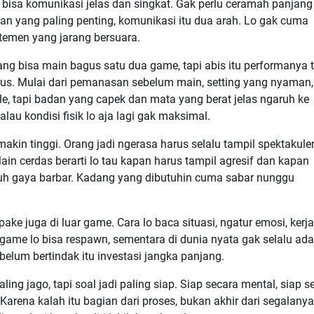
 lo bisa komunikasi jelas dan singkat. Gak perlu ceramah panjang
 Dan yang paling penting, komunikasi itu dua arah. Lo gak cuma
 temen yang jarang bersuara.
ang bisa main bagus satu dua game, tapi abis itu performanya 
terus. Mulai dari pemanasan sebelum main, setting yang nyaman,
e, tapi badan yang capek dan mata yang berat jelas ngaruh ke
lau kondisi fisik lo aja lagi gak maksimal.
makin tinggi. Orang jadi ngerasa harus selalu tampil spektakuler
ain cerdas berarti lo tau kapan harus tampil agresif dan kapan
uh gaya barbar. Kadang yang dibutuhin cuma sabar nunggu
pake juga di luar game. Cara lo baca situasi, ngatur emosi, kerja
 game lo bisa respawn, sementara di dunia nyata gak selalu ada
elum bertindak itu investasi jangka panjang.
ing jago, tapi soal jadi paling siap. Siap secara mental, siap s
Karena kalah itu bagian dari proses, bukan akhir dari segalanya