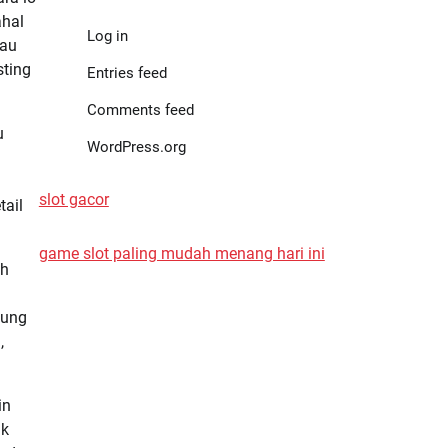
ahal
Log in
lau
sting
Entries feed
Comments feed
u
WordPress.org
slot gacor
tail
game slot paling mudah menang hari ini
ah
sung
,
in
ik