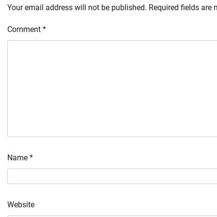
Your email address will not be published.
Required fields are
Comment
*
Name
*
Website