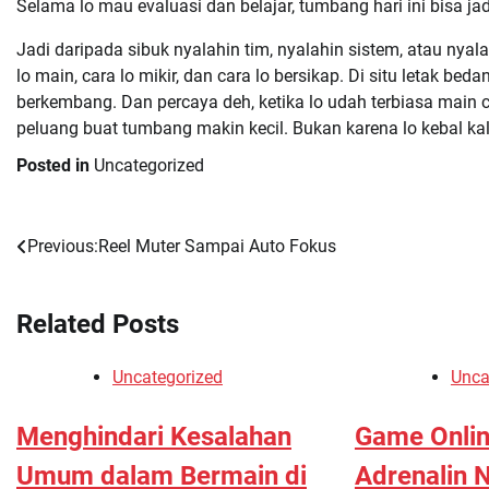
Selama lo mau evaluasi dan belajar, tumbang hari ini bisa jad
Jadi daripada sibuk nyalahin tim, nyalahin sistem, atau nyal
lo main, cara lo mikir, dan cara lo bersikap. Di situ letak 
berkembang. Dan percaya deh, ketika lo udah terbiasa main c
peluang buat tumbang makin kecil. Bukan karena lo kebal kala
Posted in
Uncategorized
Previous:
Reel Muter Sampai Auto Fokus
Post
navigation
Related Posts
Uncategorized
Unca
Menghindari Kesalahan
Game Onlin
Umum dalam Bermain di
Adrenalin 