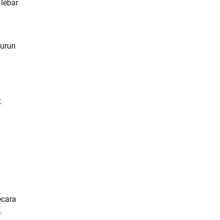
 lebar
turun
.
ecara
.