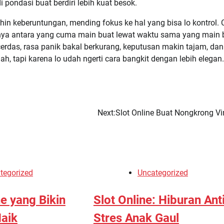
i pondasi buat berdiri lebih kuat besok.
ahin keberuntungan, mending fokus ke hal yang bisa lo kontrol. 
bedanya antara yang cuma main buat lewat waktu sama yang main 
erdas, rasa panik bakal berkurang, keputusan makin tajam, dan
h, tapi karena lo udah ngerti cara bangkit dengan lebih elegan.
Next:
Slot Online Buat Nongkrong Vir
tegorized
Uncategorized
e yang Bikin
Slot Online: Hiburan Ant
Naik
Stres Anak Gaul