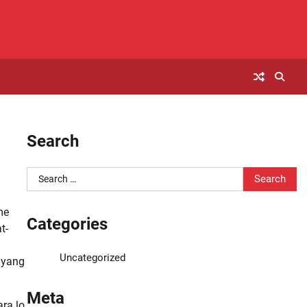
Search
Search
for:
me
Categories
t-
Uncategorized
 yang
Meta
ara lo