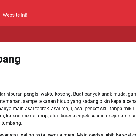
 Website Ini!
bang
ar hiburan pengisi waktu kosong. Buat banyak anak muda, ga
ertemanan, sampe tekanan hidup yang kadang bikin kepala cena
nya main asal tabrak, asal maju, asal pencet skill tanpa mikir,
, karena mental drop, atau karena capek sendiri ngejar ambisi
ak tumbang.
server atau paling hafal semua meta. Main cerdas lebih ke soal c