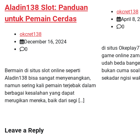
Aladin138 Slot: Panduan
okcret138
untuk Pemain Cerdas
April 8, 
0
okcret138
December 16, 2024
di situs Okeplay
0
game online zam
udah beda bange
Bermain di situs slot online seperti
bukan cuma soal 
Aladin138 bisa sangat menyenangkan,
sekadar ngisi wak
namun sering kali pemain terjebak dalam
berbagai kesalahan yang dapat
merugikan mereka, baik dari segi […]
Leave a Reply