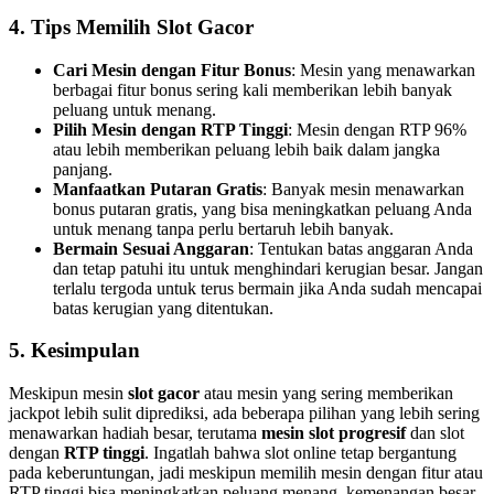
4.
Tips Memilih Slot Gacor
Cari Mesin dengan Fitur Bonus
: Mesin yang menawarkan
berbagai fitur bonus sering kali memberikan lebih banyak
peluang untuk menang.
Pilih Mesin dengan RTP Tinggi
: Mesin dengan RTP 96%
atau lebih memberikan peluang lebih baik dalam jangka
panjang.
Manfaatkan Putaran Gratis
: Banyak mesin menawarkan
bonus putaran gratis, yang bisa meningkatkan peluang Anda
untuk menang tanpa perlu bertaruh lebih banyak.
Bermain Sesuai Anggaran
: Tentukan batas anggaran Anda
dan tetap patuhi itu untuk menghindari kerugian besar. Jangan
terlalu tergoda untuk terus bermain jika Anda sudah mencapai
batas kerugian yang ditentukan.
5.
Kesimpulan
Meskipun mesin
slot gacor
atau mesin yang sering memberikan
jackpot lebih sulit diprediksi, ada beberapa pilihan yang lebih sering
menawarkan hadiah besar, terutama
mesin slot progresif
dan slot
dengan
RTP tinggi
. Ingatlah bahwa slot online tetap bergantung
pada keberuntungan, jadi meskipun memilih mesin dengan fitur atau
RTP tinggi bisa meningkatkan peluang menang, kemenangan besar