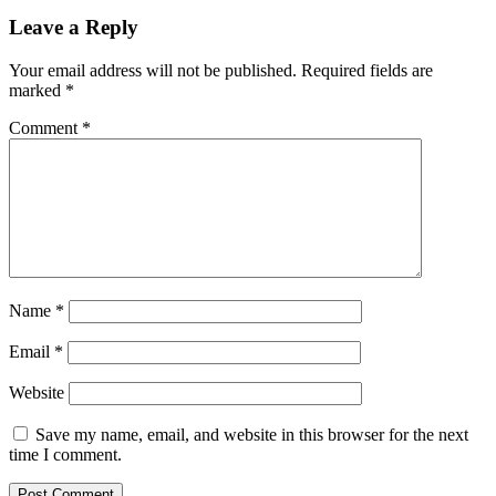
Leave a Reply
Your email address will not be published.
Required fields are
marked
*
Comment
*
Name
*
Email
*
Website
Save my name, email, and website in this browser for the next
time I comment.