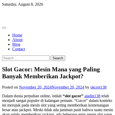
Skip
Saturday, August 8, 2026
to
Trik Slot Online Terbaik untuk Maxwin, Bisa Kamu Temukan di
content
Website Ini!
Home
About
Blog
Contact
Search
for:
Slot Gacor: Mesin Mana yang Paling
Banyak Memberikan Jackpot?
Posted on
November 20, 2024
November 20, 2024
by
okcret138
Dalam dunia perjudian online, istilah
“slot gacor”
aladin138
telah
menjadi sangat populer di kalangan pemain. “Gacor” dalam konteks
ini merujuk pada mesin slot yang sering memberikan kemenangan
besar atau jackpot. Meski tidak ada jaminan pasti bahwa suatu mesin
akan selalu memberikan jackpot, ada beberapa jenis mesin slot yang