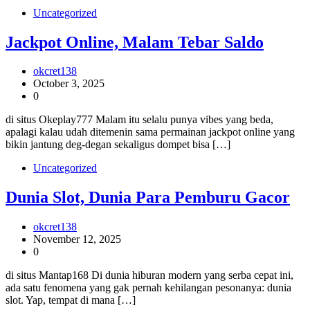
Uncategorized
Jackpot Online, Malam Tebar Saldo
okcret138
October 3, 2025
0
di situs Okeplay777 Malam itu selalu punya vibes yang beda,
apalagi kalau udah ditemenin sama permainan jackpot online yang
bikin jantung deg-degan sekaligus dompet bisa […]
Uncategorized
Dunia Slot, Dunia Para Pemburu Gacor
okcret138
November 12, 2025
0
di situs Mantap168 Di dunia hiburan modern yang serba cepat ini,
ada satu fenomena yang gak pernah kehilangan pesonanya: dunia
slot. Yap, tempat di mana […]