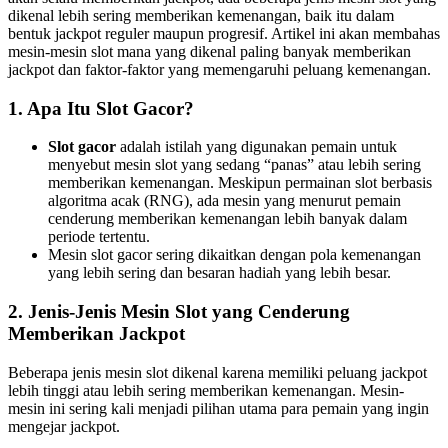
dikenal lebih sering memberikan kemenangan, baik itu dalam
bentuk jackpot reguler maupun progresif. Artikel ini akan membahas
mesin-mesin slot mana yang dikenal paling banyak memberikan
jackpot dan faktor-faktor yang memengaruhi peluang kemenangan.
1.
Apa Itu Slot Gacor?
Slot gacor
adalah istilah yang digunakan pemain untuk
menyebut mesin slot yang sedang “panas” atau lebih sering
memberikan kemenangan. Meskipun permainan slot berbasis
algoritma acak (RNG), ada mesin yang menurut pemain
cenderung memberikan kemenangan lebih banyak dalam
periode tertentu.
Mesin slot gacor sering dikaitkan dengan pola kemenangan
yang lebih sering dan besaran hadiah yang lebih besar.
2.
Jenis-Jenis Mesin Slot yang Cenderung
Memberikan Jackpot
Beberapa jenis mesin slot dikenal karena memiliki peluang jackpot
lebih tinggi atau lebih sering memberikan kemenangan. Mesin-
mesin ini sering kali menjadi pilihan utama para pemain yang ingin
mengejar jackpot.