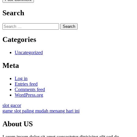
Search
Search
for:
Categories
Uncategorized
Meta
Log in
Entries feed
Comments feed
WordPress.org
slot gacor
game slot paling mudah menang hari ini
About US
Lorem ipsum dolor sit amet consectetur dipisicing elit sed do