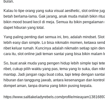
bulan.
Kalau lo tipe orang yang suka visual aesthetic, slot online j
betah berlama-lama. Gak jarang, anak muda malah bikin ritual
bikin mood board kecil di meja. Semua itu bikin pengalaman m
dapet hiburan yang total.
Yang paling penting dari semua ini, bro, adalah mindset. Slot 
lebih easy dan simple. Lo bisa nikmatin momen, ketawa send
ribet keluar rumah. Kuncinya adalah nikmatin setiap spin de
cara itu, slot online jadi teman santai yang bisa bikin malam 
So, buat anak muda yang pengen hidup lebih simple tapi tetep 
ribet, cukup pilih waktu yang pas, tema yang lo suka, dan ni
mantap. Jadi jangan ragu buat coba, tapi tetep dengan santai
hiburan dan tanggung jawab, antara kesenangan dan kontrol dir
dompet aman, tanpa drama yang bikin pusing kepala.
https://www.saltlakeladyrebels.com/profile/mieayam13816897