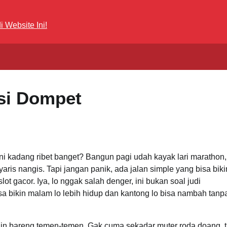
 Website Ini!
Isi Dompet
ini kadang ribet banget? Bangun pagi udah kayak lari marathon,
yaris nangis. Tapi jangan panik, ada jalan simple yang bisa biki
lot gacor. Iya, lo nggak salah denger, ini bukan soal judi
sa bikin malam lo lebih hidup dan kantong lo bisa nambah tanp
nin bareng temen-temen. Gak cuma sekadar muter roda doang, t