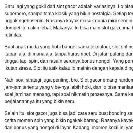
Satu lagi yang gokil dari slot gacor adalah variasinya. Lo bis
superhero, sampe tema klasik yang bikin nostalgia. Setiap t
nggak ngebosenin. Rasanya kayak masuk dunia mini sendiri ti
dompet lo makin tebal. Makanya, lo bisa main slot gak cuma b
rutinitas.
Buat anak muda yang hobi banget sama teknologi, slot onli
kapan aja, di mana aja, tanpa harus ribet. Di jalan pulang da
tinggal tap, spin, dan rasain serunya bonus nongol. Yang pen
ikutan stress. Slot itu asik kalau lo mainin dengan kepala ding
Nah, soal strategi juga penting, bro. Slot gacor emang random
jam-jam tertentu yang vibe-nya lebih hoki, dan lo bisa manfaat
soal jaminan menang, tapi soal nikmatin prosesnya. Sama kaya
perjalanannya itu yang bikin seru.
Selain itu, slot gacor juga bisa jadi cara seru buat bonding 
cerita momen spin yang bikin ngakak bareng. Rasanya kaya
dari bonus yang nongol di layar. Kadang, momen kecil ini yan