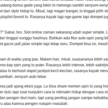
l, kadang bonus gede yang bikin lo melongo sambil senyum-sen
 dan style hidup lo. Misal, lagi mager banget, lo tinggal pilih sl
playlist favorit lo. Rasanya kayak lagi nge-game tapi dompet ju
ya?” Sabar, bro. Slot online zaman sekarang udah super simple. 
n, dan tinggal nunggu hasilnya. Bahkan ada fitur auto-spin yang bi
ot gacor jadi jalan simple tapi tetap seru. Dompet bisa isi, mood
ain di waktu yang pas. Malam hari, misal, suasananya lebih san
 tiap spin yang lo puter. Rasanya lebih intense, lebih satisfyi
alau lo berhasil dapet jackpot kecil-kecilan, rasanya kayak me
nambah, senyum auto lebar.
sa jadi ajang eksis juga. Lo bisa share momen spin lo yang hok
 duit, tapi soal nunjukin cara lo nikmatin hidup dengan cara s
n dan pengen ikut main, tapi yang penting jangan sampe kebabla
buru atau karena pengen nutupin masalah.