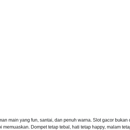
an main yang fun, santai, dan penuh warna. Slot gacor bukan
tapi memuaskan. Dompet tetap tebal, hati tetap happy, malam teta