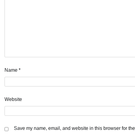
Name
*
Website
Save my name, email, and website in this browser for the